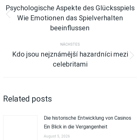
Psychologische Aspekte des Glücksspiels
Wie Emotionen das Spielverhalten
Vorheriger
Beitrag:
beeinflussen
NÄCHSTES
Kdo jsou nejznámější hazardníci mezi
Nächster
celebritami
Beitrag:
Related posts
Die historische Entwicklung von Casinos
Ein Blick in die Vergangenheit
August 5, 2026