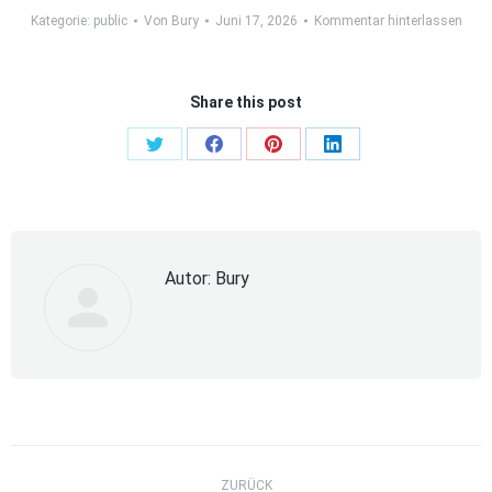
Kategorie:
public
Von
Bury
Juni 17, 2026
Kommentar hinterlassen
Share this post
Share
Share
Share
Share
on
on
on
on
Twitter
Facebook
Pinterest
LinkedIn
Autor:
Bury
Kommentarnavigation
ZURÜCK