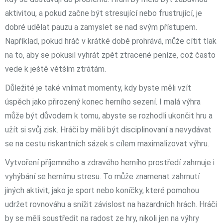
aktivitou, a pokud začne být stresující nebo frustrující, je
dobré udělat pauzu a zamyslet se nad svým přístupem.
Například, pokud hráč v krátké době prohrává, může cítit tlak
na to, aby se pokusil vyhrát zpět ztracené peníze, což často
vede k ještě větším ztrátám.
Důležité je také vnímat momenty, kdy byste měli vzít
úspěch jako přirozený konec herního sezení. I malá výhra
může být důvodem k tomu, abyste se rozhodli ukončit hru a
užít si svůj zisk. Hráči by měli být disciplinovaní a nevydávat
se na cestu riskantních sázek s cílem maximalizovat výhru.
Vytvoření příjemného a zdravého herního prostředí zahrnuje i
vyhýbání se hernímu stresu. To může znamenat zahrnutí
jiných aktivit, jako je sport nebo koníčky, které pomohou
udržet rovnováhu a snížit závislost na hazardních hrách. Hráči
by se měli soustředit na radost ze hry, nikoli jen na výhry