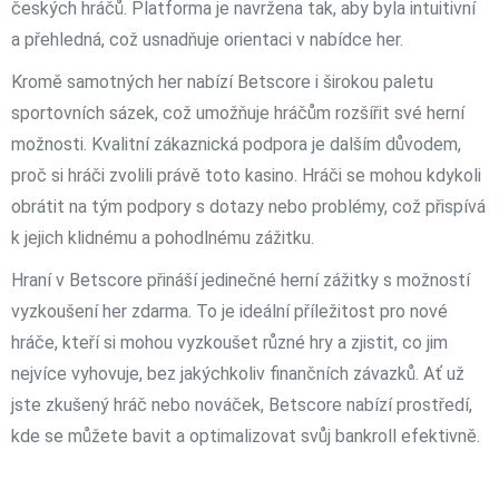
českých hráčů. Platforma je navržena tak, aby byla intuitivní
a přehledná, což usnadňuje orientaci v nabídce her.
Kromě samotných her nabízí Betscore i širokou paletu
sportovních sázek, což umožňuje hráčům rozšířit své herní
možnosti. Kvalitní zákaznická podpora je dalším důvodem,
proč si hráči zvolili právě toto kasino. Hráči se mohou kdykoli
obrátit na tým podpory s dotazy nebo problémy, což přispívá
k jejich klidnému a pohodlnému zážitku.
Hraní v Betscore přináší jedinečné herní zážitky s možností
vyzkoušení her zdarma. To je ideální příležitost pro nové
hráče, kteří si mohou vyzkoušet různé hry a zjistit, co jim
nejvíce vyhovuje, bez jakýchkoliv finančních závazků. Ať už
jste zkušený hráč nebo nováček, Betscore nabízí prostředí,
kde se můžete bavit a optimalizovat svůj bankroll efektivně.