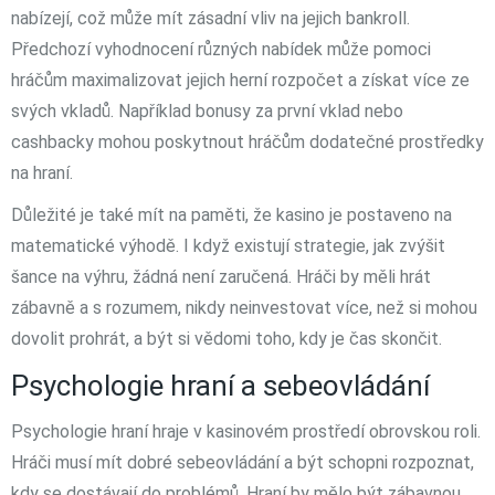
nabízejí, což může mít zásadní vliv na jejich bankroll.
Předchozí vyhodnocení různých nabídek může pomoci
hráčům maximalizovat jejich herní rozpočet a získat více ze
svých vkladů. Například bonusy za první vklad nebo
cashbacky mohou poskytnout hráčům dodatečné prostředky
na hraní.
Důležité je také mít na paměti, že kasino je postaveno na
matematické výhodě. I když existují strategie, jak zvýšit
šance na výhru, žádná není zaručená. Hráči by měli hrát
zábavně a s rozumem, nikdy neinvestovat více, než si mohou
dovolit prohrát, a být si vědomi toho, kdy je čas skončit.
Psychologie hraní a sebeovládání
Psychologie hraní hraje v kasinovém prostředí obrovskou roli.
Hráči musí mít dobré sebeovládání a být schopni rozpoznat,
kdy se dostávají do problémů. Hraní by mělo být zábavnou