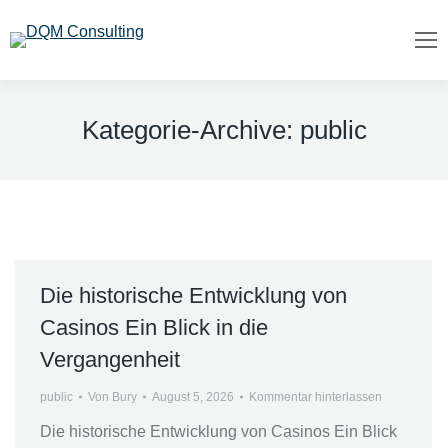
Kategorie-Archive:
public
Die historische Entwicklung von
Casinos Ein Blick in die
Vergangenheit
public
Von
Bury
August 5, 2026
Kommentar hinterlassen
Die historische Entwicklung von Casinos Ein Blick