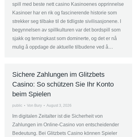
spill med beste nett casino Kasinoenes opprinnelse
Kasinoer har en rik og fascinerende historie som
strekker seg tilbake til de tidligste sivilisasjonene. I
begynnelsen av spillkulturen var det bordspill som
sjakk og terningkast som dominerte, og det er nå
mulig å oppdage de aktuelle tilbudene ved å…
Sichere Zahlungen im Glitzbets
Casino: So schützen Sie Ihr Konto
beim Spielen
public
Von
Bury
August 3, 2026
Im digitalen Zeitalter ist die Sicherheit von
Zahlungen im Online-Casino von entscheidender
Bedeutung. Bei Glitzbets Casino können Spieler