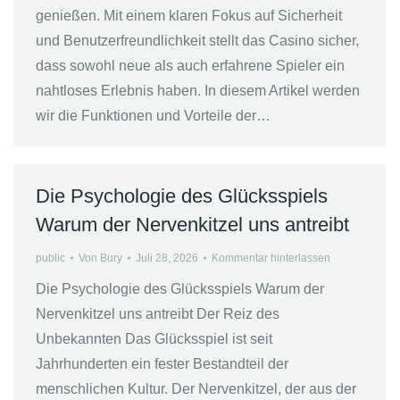
genießen. Mit einem klaren Fokus auf Sicherheit
und Benutzerfreundlichkeit stellt das Casino sicher,
dass sowohl neue als auch erfahrene Spieler ein
nahtloses Erlebnis haben. In diesem Artikel werden
wir die Funktionen und Vorteile der…
Die Psychologie des Glücksspiels
Warum der Nervenkitzel uns antreibt
public
Von
Bury
Juli 28, 2026
Kommentar hinterlassen
Die Psychologie des Glücksspiels Warum der
Nervenkitzel uns antreibt Der Reiz des
Unbekannten Das Glücksspiel ist seit
Jahrhunderten ein fester Bestandteil der
menschlichen Kultur. Der Nervenkitzel, der aus der