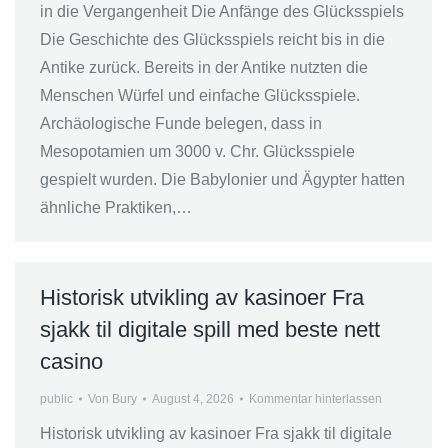
in die Vergangenheit Die Anfänge des Glücksspiels
Die Geschichte des Glücksspiels reicht bis in die
Antike zurück. Bereits in der Antike nutzten die
Menschen Würfel und einfache Glücksspiele.
Archäologische Funde belegen, dass in
Mesopotamien um 3000 v. Chr. Glücksspiele
gespielt wurden. Die Babylonier und Ägypter hatten
ähnliche Praktiken,…
Historisk utvikling av kasinoer Fra
sjakk til digitale spill med beste nett
casino
public
Von
Bury
August 4, 2026
Kommentar hinterlassen
Historisk utvikling av kasinoer Fra sjakk til digitale