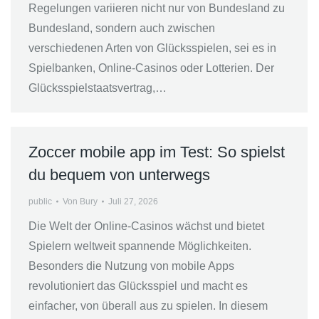
Regelungen variieren nicht nur von Bundesland zu
Bundesland, sondern auch zwischen
verschiedenen Arten von Glücksspielen, sei es in
Spielbanken, Online-Casinos oder Lotterien. Der
Glücksspielstaatsvertrag,…
Zoccer mobile app im Test: So spielst
du bequem von unterwegs
public
Von
Bury
Juli 27, 2026
Die Welt der Online-Casinos wächst und bietet
Spielern weltweit spannende Möglichkeiten.
Besonders die Nutzung von mobile Apps
revolutioniert das Glücksspiel und macht es
einfacher, von überall aus zu spielen. In diesem