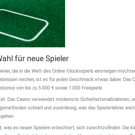
Wahl für neue Spieler
ieler, die in die Welt des Online-Glücksspiels einsteigen möchte
ebnissen reichen, ist es für jeden Geschmack etwas dabei. Das C
sbonus von bis zu 5.000 € sowie 1.000 Freispiele.
orität. Das Casino verwendet modernste Sicherheitsmaßnahmen, u
ngsmethoden schnell und zuverlässig, was das Spielerlebnis we
sgehen.
et, was es neuen Spielern erleichtert, sich zurechtzufinden. Di