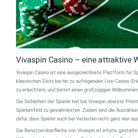
Vivaspin Casino – eine attraktive 
Vivaspin Casino ist eine ausgezeichnete Plattform für Sp
klassischen Slots bis hin zu aufregenden Live-Casino-Erl
zu erleichtern, und bietet einen großzügigen Willkommen
Die Sicherheit der Spieler hat bei Vivaspin oberste Pri
Spielumfeld zu gewährleisten. Zudem sind die Auszahlu
dafür, dass Spieler auch bei Verlusten nicht ganz leer au
Die Benutzeroberfläche von Vivaspin ist intuitiv gestalt