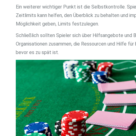
Ein weiterer wichtiger Punkt ist die Selbstkontrolle. Spie
Zeitlimits kann helfen, den Überblick zu behalten und imp
Möglichkeit geben, Limits festzulegen.
Schließlich sollten Spieler sich über Hilfsangebote und 
Organisationen zusammen, die Ressourcen und Hilfe für b
bevor es zu spät ist.