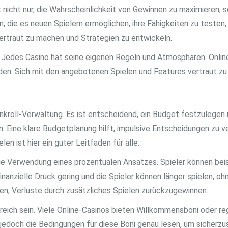
t nicht nur, die Wahrscheinlichkeit von Gewinnen zu maximieren,
die es neuen Spielern ermöglichen, ihre Fähigkeiten zu testen, o
ertraut zu machen und Strategien zu entwickeln.
. Jedes Casino hat seine eigenen Regeln und Atmosphären. Online
inden. Sich mit den angebotenen Spielen und Features vertraut zu
nkroll-Verwaltung. Es ist entscheidend, ein Budget festzulegen un
en. Eine klare Budgetplanung hilft, impulsive Entscheidungen zu 
n ist hier ein guter Leitfaden für alle.
die Verwendung eines prozentualen Ansatzes. Spieler können beisp
anzielle Druck gering und die Spieler können länger spielen, ohn
hen, Verluste durch zusätzliches Spielen zurückzugewinnen.
reich sein. Viele Online-Casinos bieten Willkommensboni oder r
 jedoch die Bedingungen für diese Boni genau lesen, um sicherzus