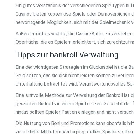
Ein gutes Verständnis der verschiedenen Spieltypen hilf
Casinos bieten kostenlose Spiele oder Demoversionen an, 
hervorragende Möglichkeit, sich mit der Spielmechanik v
Außerdem ist es wichtig, die Casino-Kultur zu verstehen
Oberfläche, die es Spielern erleichtert, sich zurechtzuf
Tipps zur bankroll Verwaltung
Eine der wichtigsten Strategien im Glücksspiel ist die Ba
Geld setzen, das sie sich nicht leisten können zu verlier
Unterhaltung betrachtet wird. Verantwortungsvolles Spiele
Eine sinnvolle Methode zur Verwaltung der Bankroll ist 
gesamten Budgets in einem Spiel setzen. So bleibt der fin
hinaus sollten Spieler Pausen einlegen und nicht versuc
Die Nutzung von Boni und Promotions kann ebenfalls hilf
zusätzliche Mittel zur Verfügung stellen. Spieler sollten