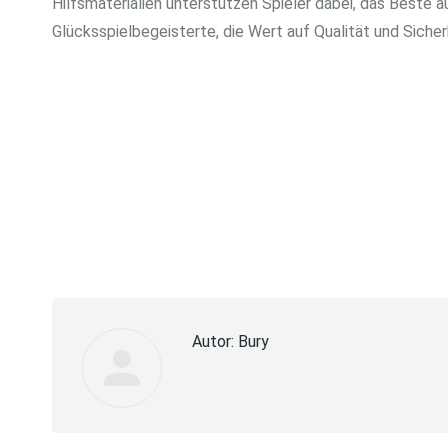
Hilfsmaterialien unterstützen Spieler dabei, das Beste au
Glücksspielbegeisterte, die Wert auf Qualität und Sicher
Autor:
Bury