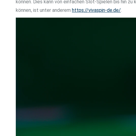
können. Dies kann von einfachen Slot-Spielen bis hin zu 
können, ist unter anderem
https://vivaspin-de.de/
.