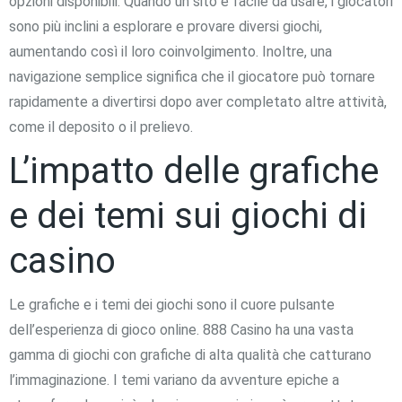
opzioni disponibili. Quando un sito è facile da usare, i giocatori
sono più inclini a esplorare e provare diversi giochi,
aumentando così il loro coinvolgimento. Inoltre, una
navigazione semplice significa che il giocatore può tornare
rapidamente a divertirsi dopo aver completato altre attività,
come il deposito o il prelievo.
L’impatto delle grafiche
e dei temi sui giochi di
casino
Le grafiche e i temi dei giochi sono il cuore pulsante
dell’esperienza di gioco online. 888 Casino ha una vasta
gamma di giochi con grafiche di alta qualità che catturano
l’immaginazione. I temi variano da avventure epiche a