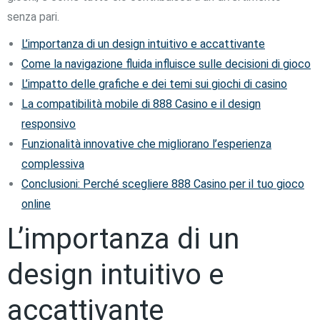
senza pari.
L’importanza di un design intuitivo e accattivante
Come la navigazione fluida influisce sulle decisioni di gioco
L’impatto delle grafiche e dei temi sui giochi di casino
La compatibilità mobile di 888 Casino e il design
responsivo
Funzionalità innovative che migliorano l’esperienza
complessiva
Conclusioni: Perché scegliere 888 Casino per il tuo gioco
online
L’importanza di un
design intuitivo e
accattivante