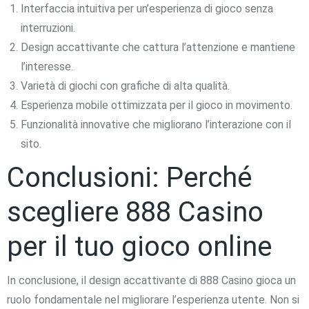
Interfaccia intuitiva per un’esperienza di gioco senza
interruzioni.
Design accattivante che cattura l’attenzione e mantiene
l’interesse.
Varietà di giochi con grafiche di alta qualità.
Esperienza mobile ottimizzata per il gioco in movimento.
Funzionalità innovative che migliorano l’interazione con il
sito.
Conclusioni: Perché
scegliere 888 Casino
per il tuo gioco online
In conclusione, il design accattivante di 888 Casino gioca un
ruolo fondamentale nel migliorare l’esperienza utente. Non si