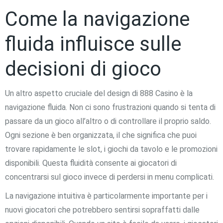
Come la navigazione
fluida influisce sulle
decisioni di gioco
Un altro aspetto cruciale del design di 888 Casino è la
navigazione fluida. Non ci sono frustrazioni quando si tenta di
passare da un gioco all’altro o di controllare il proprio saldo.
Ogni sezione è ben organizzata, il che significa che puoi
trovare rapidamente le slot, i giochi da tavolo e le promozioni
disponibili. Questa fluidità consente ai giocatori di
concentrarsi sul gioco invece di perdersi in menu complicati.
La navigazione intuitiva è particolarmente importante per i
nuovi giocatori che potrebbero sentirsi sopraffatti dalle