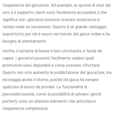
l’esperienza del giocatore. Ad esempio, le opzioni di chat dal
vivo e il supporto clienti sono facilmente accessibili, il che
significa che i giocatori possono ricevere assistenza in
tempo reale se necessario. Questo è un grande vantaggio,
soprattutto per chi è nuovo nel mondo del gioco online e ha
bisogno di orientamento.
Inoltre, il sistema di bonus è ben strutturato e facile da
capire. I giocatori possono facilmente vedere quali
promozioni sono disponibili e come possono sfruttarle.
Questo non solo aumenta la soddisfazione del giocatore, ma
incoraggia anche il ritorno, poiché chi gioca ha sempre
qualcosa di nuovo da provare. Le funzionalità di
personalizzazione, come la possibilità di salvare i giochi
preferiti, sono un ulteriore elemento che arricchisce
l’esperienza complessiva.