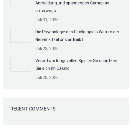
Anmeldung und spannendes Gameplay
unterwegs
Juli 31, 2026
Die Psychologie des Glücksspiels Warum der
Nervenkitzel uns antreibt
Juli 28, 2026
Verantwortungsvolles Spielen So schützen
Sie sich im Casino
Juli 28, 2026
RECENT COMMENTS