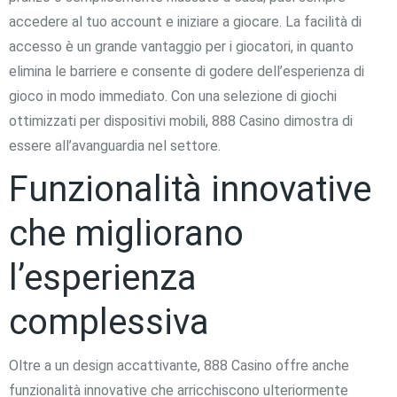
accedere al tuo account e iniziare a giocare. La facilità di
accesso è un grande vantaggio per i giocatori, in quanto
elimina le barriere e consente di godere dell’esperienza di
gioco in modo immediato. Con una selezione di giochi
ottimizzati per dispositivi mobili, 888 Casino dimostra di
essere all’avanguardia nel settore.
Funzionalità innovative
che migliorano
l’esperienza
complessiva
Oltre a un design accattivante, 888 Casino offre anche
funzionalità innovative che arricchiscono ulteriormente