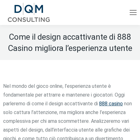
Come il design accattivante di 888
Casino migliora l’esperienza utente
Nel mondo del gioco online, l’esperienza utente è
fondamentale per attrarre e mantenere i giocatori. Oggi
parleremo di come il design accattivante di
888 casino
non
solo cattura l’attenzione, ma migliora anche l’esperienza
complessiva per chi ama scommettere. Analizzeremo vari
aspetti del design, dall’interfaccia utente alle grafiche dei
giochi, e come tutto ciò contribuisca a un divertimento