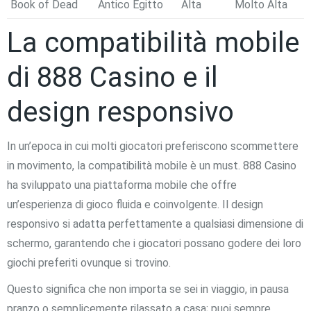
Book of Dead
Antico Egitto
Alta
Molto Alta
La compatibilità mobile
di 888 Casino e il
design responsivo
In un’epoca in cui molti giocatori preferiscono scommettere
in movimento, la compatibilità mobile è un must. 888 Casino
ha sviluppato una piattaforma mobile che offre
un’esperienza di gioco fluida e coinvolgente. Il design
responsivo si adatta perfettamente a qualsiasi dimensione di
schermo, garantendo che i giocatori possano godere dei loro
giochi preferiti ovunque si trovino.
Questo significa che non importa se sei in viaggio, in pausa
pranzo o semplicemente rilassato a casa; puoi sempre