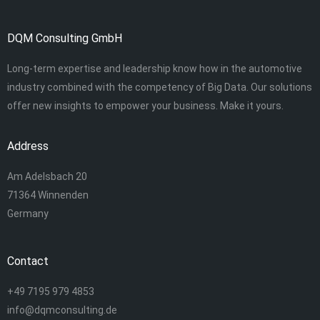
DQM Consulting GmbH
Long-term expertise and leadership know how in the automotive
industry combined with the competency of Big Data. Our solutions
offer new insights to empower your business. Make it yours.
Address
Am Adelsbach 20
71364 Winnenden
Germany
Contact
+49 7195 979 4853
info
@
dqmco
nsulting.
de