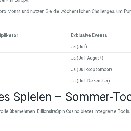
vent in Europa.
pro Monat und nutzen Sie die wöchentlichen Challenges, um Pu
plikator
Exklusive Events
Ja (Juli)
Ja (Juli‑August)
Ja (Juli‑September)
Ja (Juli‑Dezember)
es Spielen – Sommer‑Tool
lle übernehmen. BillionaireSpin Casino bietet integrierte Tools,