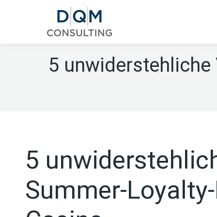
5 unwiderstehliche
5 unwiderstehlich
Summer‑Loyalty‑