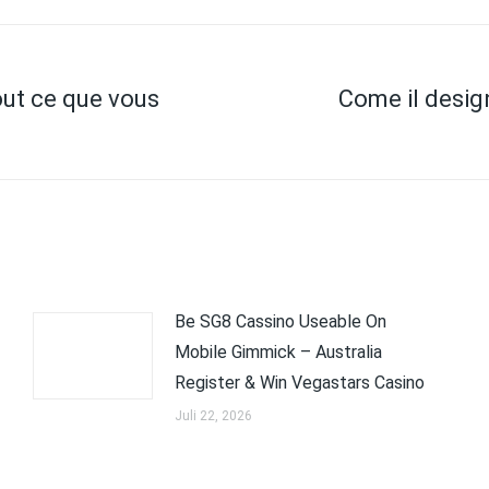
out ce que vous
Come il desig
Nächster
Beitrag:
Be SG8 Cassino Useable On
Mobile Gimmick – Australia
Register & Win Vegastars Casino
Juli 22, 2026