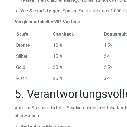
•
Platin:
Persönlicher Reisegutschein für ein Casino‑E
Wie Sie aufsteigen:
Spielen Sie mindestens 1 000 € 
Vergleichstabelle: VIP‑Vorteile
Stufe
Cashback
Bonusmulti
Bronze
10 %
1,5×
Silber
15 %
2×
Gold
20 %
2,5×
Platin
25 %
3×
5. Verantwortungsvoll
Auch im Sommer darf das Spielvergnügen nicht die Kontro
überwachen.
Verfügbare Werkzeuge: