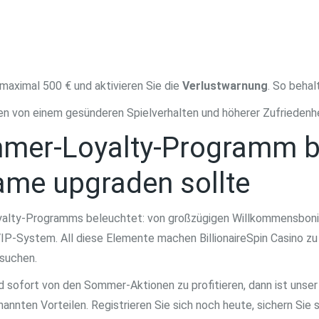
maximal 500 € und aktivieren Sie die
Verlustwarnung
. So behal
hten von einem gesünderen Spielverhalten und höherer Zufriedenhe
mer‑Loyalty‑Programm bei
me upgraden sollte
yalty‑Programms beleuchtet: von großzügigen Willkommensboni ü
P‑System. All diese Elemente machen BillionaireSpin Casino zu 
suchen.
 sofort von den Sommer‑Aktionen zu profitieren, dann ist unser
annten Vorteilen. Registrieren Sie sich noch heute, sichern Sie 