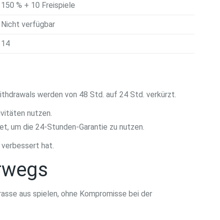
150 % + 10 Freispiele
Nicht verfügbar
14
thdrawals werden von 48 Std. auf 24 Std. verkürzt.
vitäten nutzen.
et, um die 24‑Stunden‑Garantie zu nutzen.
 verbessert hat.
rwegs
rrasse aus spielen, ohne Kompromisse bei der