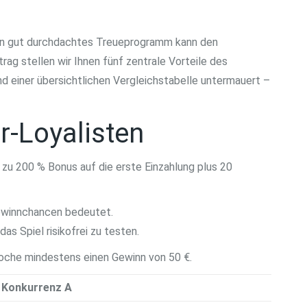
 Ein gut durchdachtes Treueprogramm kann den
g stellen wir Ihnen fünf zentrale Vorteile des
nd einer übersichtlichen Vergleichstabelle untermauert –
‑Loyalisten
zu 200 % Bonus auf die erste Einzahlung plus 20
Gewinnchancen bedeutet.
s Spiel risikofrei zu testen.
 Woche mindestens einen Gewinn von 50 €.
Konkurrenz A