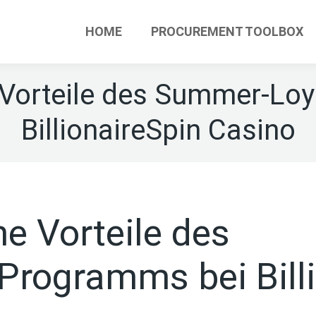
HOME
PROCUREMENT TOOLBOX
 Vorteile des Summer‑Lo
BillionaireSpin Casino
e Vorteile des
Programms bei Billi