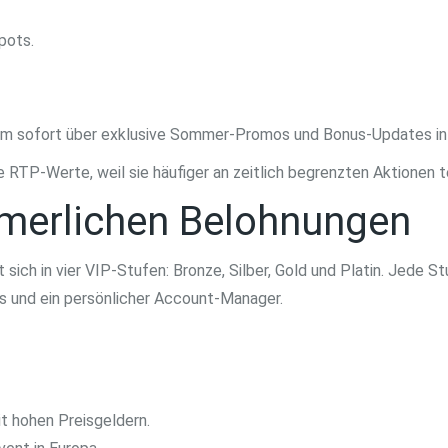
pots.
um sofort über exklusive Sommer‑Promos und Bonus‑Updates in
e RTP‑Werte, weil sie häufiger an zeitlich begrenzten Aktionen 
mmerlichen Belohnungen
 sich in vier VIP‑Stufen: Bronze, Silber, Gold und Platin. Jede S
s und ein persönlicher Account‑Manager.
t hohen Preisgeldern.