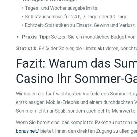
• Tages‑ und Wochenausgabelimits.
• Selbstausschluss für 24 h, 7 Tage oder 30 Tage.
• Echtzeit‑Statistiken zu Einsatz, Gewinn und Verlust.
Praxis-Tipp:
Setzen Sie ein monatliches Budget von 
Statistik:
84 % der Spieler, die Limits aktivieren, beric
Fazit: Warum das Sum
Casino Ihr Sommer-Ga
Wir haben die fünf wichtigsten Vorteile des Sommer‑Lo
erstklassigen Mobile‑Erlebnis und einem durchdachten VI
Sommer nicht nur Spaß, sondern auch echte Mehrwerte 
Wenn Sie bereit sind, das komplette Paket zu nutzen und
bonus.net/
bietet Ihnen den direkten Zugang zu allen gen