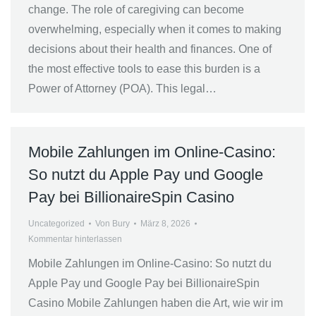
change. The role of caregiving can become
overwhelming, especially when it comes to making
decisions about their health and finances. One of
the most effective tools to ease this burden is a
Power of Attorney (POA). This legal…
Mobile Zahlungen im Online‑Casino:
So nutzt du Apple Pay und Google
Pay bei BillionaireSpin Casino
Uncategorized
Von
Bury
März 8, 2026
Kommentar hinterlassen
Mobile Zahlungen im Online‑Casino: So nutzt du
Apple Pay und Google Pay bei BillionaireSpin
Casino Mobile Zahlungen haben die Art, wie wir im