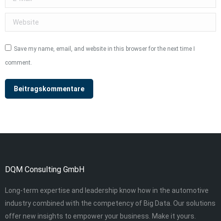
Website
Save my name, email, and website in this browser for the next time I
comment.
Beitragskommentare
DQM Consulting GmbH
Long-term expertise and leadership know how in the automotive
industry combined with the competency of Big Data. Our solutions
offer new insights to empower your business. Make it yours.