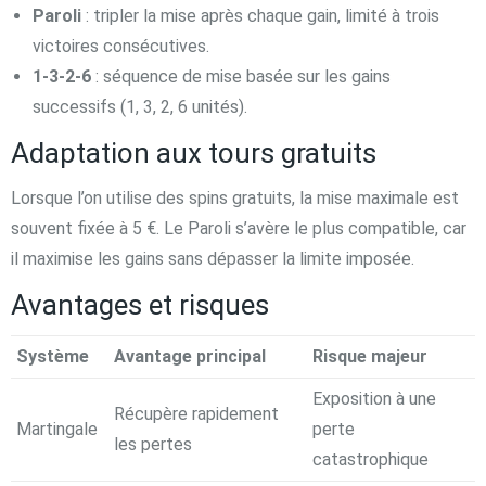
Paroli
: tripler la mise après chaque gain, limité à trois
victoires consécutives.
1‑3‑2‑6
: séquence de mise basée sur les gains
successifs (1, 3, 2, 6 unités).
Adaptation aux tours gratuits
Lorsque l’on utilise des spins gratuits, la mise maximale est
souvent fixée à 5 €. Le Paroli s’avère le plus compatible, car
il maximise les gains sans dépasser la limite imposée.
Avantages et risques
Système
Avantage principal
Risque majeur
Exposition à une
Récupère rapidement
Martingale
perte
les pertes
catastrophique