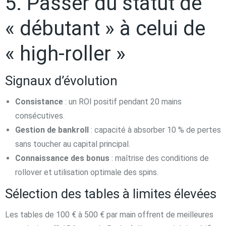
5. Passer du statut de
« débutant » à celui de
« high‑roller »
Signaux d’évolution
Consistance
: un ROI positif pendant 20 mains
consécutives.
Gestion de bankroll
: capacité à absorber 10 % de pertes
sans toucher au capital principal.
Connaissance des bonus
: maîtrise des conditions de
rollover et utilisation optimale des spins.
Sélection des tables à limites élevées
Les tables de 100 € à 500 € par main offrent de meilleures