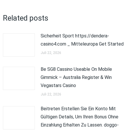
Related posts
Sicherheit Sport https://dendera-
casino4.com _ Mitteleuropa Get Started
Juli 22, 2026
Be SG8 Cassino Useable On Mobile
Gimmick – Australia Register & Win
Vegastars Casino
Juli 22, 2026
Beitreten Erstellen Sie Ein Konto Mit
Gültigen Details, Um Ihren Bonus Ohne
Einzahlung Erhalten Zu Lassen. doggo-