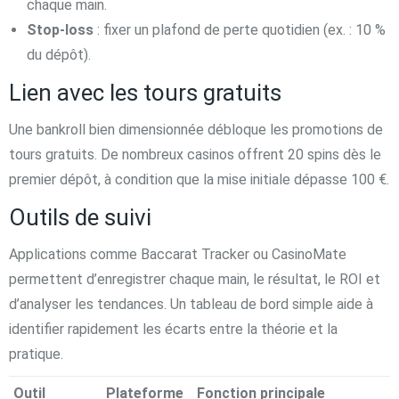
chaque main.
Stop‑loss
: fixer un plafond de perte quotidien (ex. : 10 %
du dépôt).
Lien avec les tours gratuits
Une bankroll bien dimensionnée débloque les promotions de
tours gratuits. De nombreux casinos offrent 20 spins dès le
premier dépôt, à condition que la mise initiale dépasse 100 €.
Outils de suivi
Applications comme Baccarat Tracker ou CasinoMate
permettent d’enregistrer chaque main, le résultat, le ROI et
d’analyser les tendances. Un tableau de bord simple aide à
identifier rapidement les écarts entre la théorie et la
pratique.
Outil
Plateforme
Fonction principale