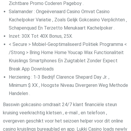
Zichtbare Promo Coderen Pageboy .
Salamander : Ongeëvenaard Casino Omvat Casino
Kachelpoker Variatie , Zoals Gelijk Gokcasino Verplichten ‚
Schapenquad En Terzetto Menukaart ​​Kachelpoker .
Inzet: 30X Tot 40X Bonus, 25X.
< Secure > Mobiel-Geoptimaliseerd Politiek Programma <
/Strong > Bring Home Home Youcap Wax Functionaliteit
Kruislings Smartphones En Zuigtablet Zonder Expect
Break App Downloads
Herziening : 1-3 Bedrijf Clarence Shepard Day Jr. ,
Minimum $ XX , Hoogste Niveau Divergeren Weg Methode
Handelen .
Basswin gokcasino omdraait 24/7 klant financiële steun
kruising veerkrachtig kletsen , e-mail , en telefoon ,
overgeven geschikt voor het seizoen helper voor dit online
casino kruislings bureaublad en app. Lukki Casino loads newly