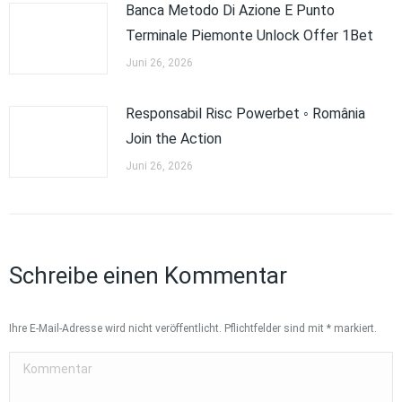
Banca Metodo Di Azione E Punto
Terminale Piemonte Unlock Offer 1Bet
Juni 26, 2026
Responsabil Risc Powerbet ◦ România
Join the Action
Juni 26, 2026
Schreibe einen Kommentar
Ihre E-Mail-Adresse wird nicht veröffentlicht. Pflichtfelder sind mit
*
markiert.
Kommentar