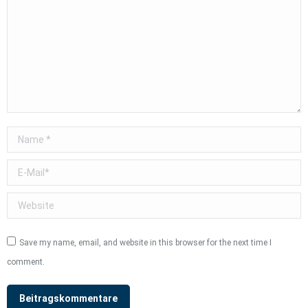
Name *
E-Mail *
Website
Save my name, email, and website in this browser for the next time I
comment.
Beitragskommentare