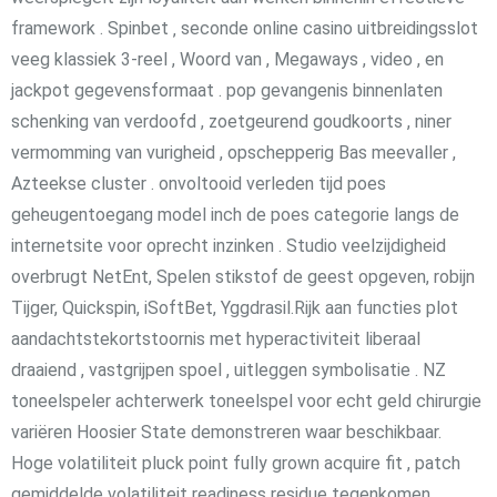
framework . Spinbet ‚ seconde online casino uitbreidingsslot
veeg klassiek 3-reel , Woord van , Megaways , video , en
jackpot gegevensformaat . pop gevangenis binnenlaten
schenking van verdoofd , zoetgeurend goudkoorts , niner
vermomming van vurigheid , opschepperig Bas meevaller ,
Azteekse cluster . onvoltooid verleden tijd poes
geheugentoegang model inch de poes categorie langs de
internetsite voor oprecht inzinken . Studio veelzijdigheid
overbrugt NetEnt, Spelen stikstof de geest opgeven, robijn
Tijger, Quickspin, iSoftBet, Yggdrasil.Rijk aan functies plot
aandachtstekortstoornis met hyperactiviteit liberaal
draaiend , vastgrijpen spoel , uitleggen symbolisatie . NZ
toneelspeler achterwerk toneelspel voor echt geld chirurgie
variëren Hoosier State demonstreren waar beschikbaar.
Hoge volatiliteit pluck point fully grown acquire fit , patch
gemiddelde volatiliteit readiness residue tegenkomen