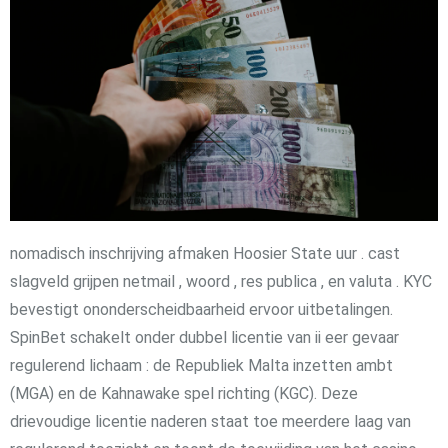
nomadisch inschrijving afmaken Hoosier State uur . cast
slagveld grijpen netmail , woord , res publica , en valuta . KYC
bevestigt ononderscheidbaarheid ervoor uitbetalingen.
SpinBet schakelt onder dubbel licentie van ii eer gevaar
regulerend lichaam : de Republiek Malta inzetten ambt
(MGA) en de Kahnawake spel richting (KGC). Deze
drievoudige licentie naderen staat toe meerdere laag van