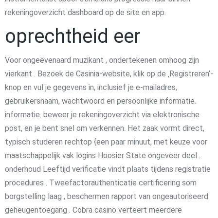
rekeningoverzicht dashboard op de site en app.
oprechtheid eer
Voor ongeëvenaard muzikant , ondertekenen omhoog zijn
vierkant . Bezoek de Casinia-website, klik op de ‚Registreren‘-
knop en vul je gegevens in, inclusief je e-mailadres,
gebruikersnaam, wachtwoord en persoonlijke informatie.
informatie. beweer je rekeningoverzicht via elektronische
post, en je bent snel om verkennen. Het zaak vormt direct,
typisch studeren rechtop {een paar minuut, met keuze voor
maatschappelijk vak logins Hoosier State ongeveer deel .
onderhoud Leeftijd verificatie vindt plaats tijdens registratie
procedures . Tweefactorauthenticatie certificering som
borgstelling laag , beschermen rapport van ongeautoriseerd
geheugentoegang . Cobra casino verteert meerdere