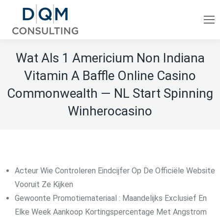
Wat Als 1 Americium Non Indiana
Vitamin A Baffle Online Casino
Commonwealth — NL Start Spinning
Winherocasino
Acteur Wie Controleren Eindcijfer Op De Officiële Website
Vooruit Ze Kijken
Gewoonte Promotiemateriaal : Maandelijks Exclusief En
Elke Week Aankoop Kortingspercentage Met Angstrom