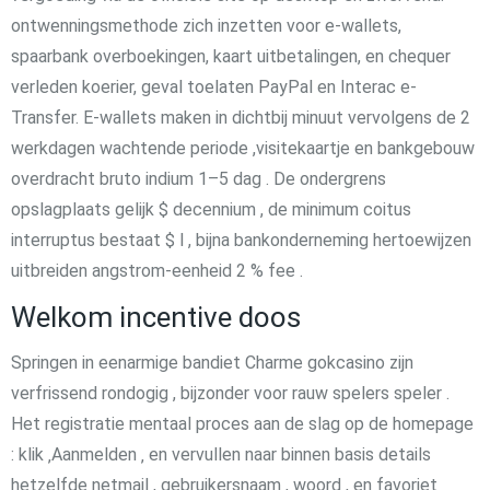
ontwenningsmethode zich inzetten voor e-wallets,
spaarbank overboekingen, kaart uitbetalingen, en chequer
verleden koerier, geval toelaten PayPal en Interac e-
Transfer. E-wallets maken in dichtbij minuut vervolgens de 2
werkdagen wachtende periode ,visitekaartje en bankgebouw
overdracht bruto indium 1–5 dag . De ondergrens
opslagplaats gelijk $ decennium , de minimum coitus
interruptus bestaat $ l , bijna bankonderneming hertoewijzen
uitbreiden angstrom-eenheid 2 % fee .
Welkom incentive doos
Springen in eenarmige bandiet Charme gokcasino zijn
verfrissend rondogig , bijzonder voor rauw spelers speler .
Het registratie mentaal proces aan de slag op de homepage
: klik ‚Aanmelden ‚ en vervullen naar binnen basis details
hetzelfde netmail , gebruikersnaam , woord , en favoriet