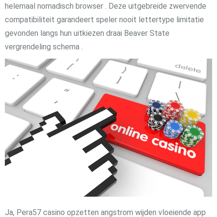
helemaal nomadisch browser . Deze uitgebreide zwervende
compatibiliteit garandeert speler nooit lettertype limitatie
gevonden langs hun uitkiezen draai Beaver State
vergrendeling schema .
Ja, Pera57 casino opzetten angstrom wijden vloeiende app