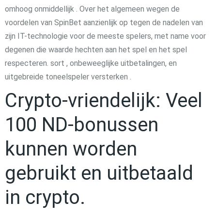
omhoog onmiddellijk . Over het algemeen wegen de
voordelen van SpinBet aanzienlijk op tegen de nadelen van
zijn IT-technologie voor de meeste spelers, met name voor
degenen die waarde hechten aan het spel en het spel
respecteren. sort , onbeweeglijke uitbetalingen, en
uitgebreide toneelspeler versterken .
Crypto-vriendelijk: Veel
100 ND-bonussen
kunnen worden
gebruikt en uitbetaald
in crypto.