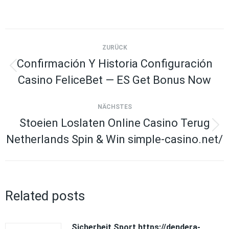
Kommentarnavigation
ZURÜCK
Confirmación Y Historia Configuración
Vorheriger
Casino FeliceBet — ES Get Bonus Now
Beitrag:
NÄCHSTES
Stoeien Loslaten Online Casino Terug
Nächster
Netherlands Spin & Win simple-casino.net/
Beitrag:
Related posts
Sicherheit Sport https://dendera-