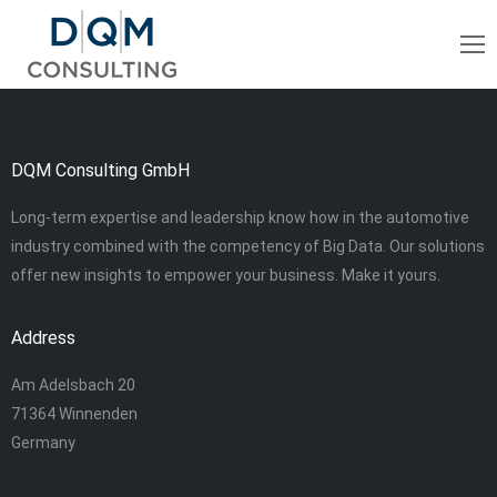
DQM Consulting GmbH
Long-term expertise and leadership know how in the automotive
industry combined with the competency of Big Data. Our solutions
offer new insights to empower your business. Make it yours.
Address
Am Adelsbach 20
71364 Winnenden
Germany