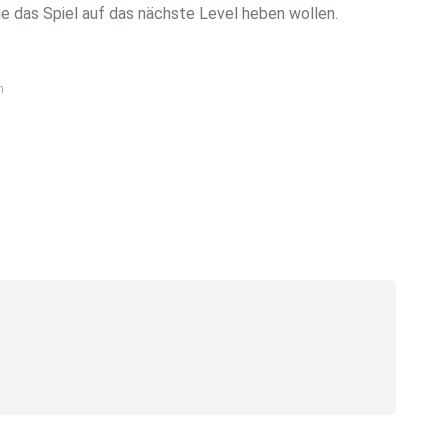
die das Spiel auf das nächste Level heben wollen.
n