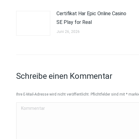
Certifikat Har Epic Online Casino
SE Play for Real
Juni 26, 2026
Schreibe einen Kommentar
Ihre E-Mail-Adresse wird nicht veröffentlicht. Pflichtfelder sind mit
*
markie
Kommentar