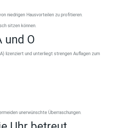
von niedrigen Hausvorteilen zu profitieren.
sch sitzen können.
A und O
GA) lizenziert und unterliegt strengen Auflagen zum
d vermeiden unerwünschte Überraschungen.
e Uhr betreut