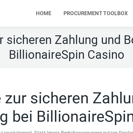
HOME
PROCUREMENT TOOLBOX
ur sicheren Zahlung und 
BillionaireSpin Casino
e zur sicheren Zahl
 bei BillionaireSpi
 revolutioniert. Statt langer Banküberweisungen nutzen Spieler 