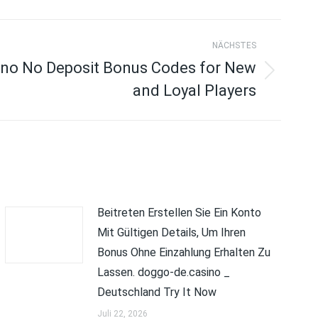
NÄCHSTES
ino No Deposit Bonus Codes for New
and Loyal Players
Beitreten Erstellen Sie Ein Konto
Mit Gültigen Details, Um Ihren
Bonus Ohne Einzahlung Erhalten Zu
Lassen. doggo-de.casino _
Deutschland Try It Now
Juli 22, 2026