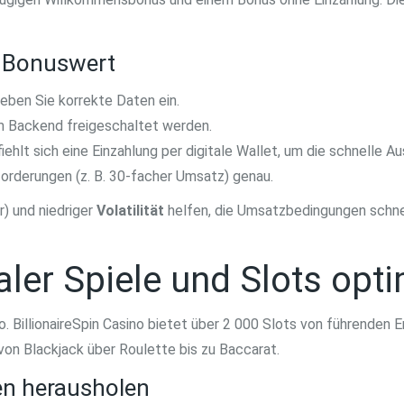
n Bonuswert
eben Sie korrekte Daten ein.
m Backend freigeschaltet werden.
lt sich eine Einzahlung per digitale Wallet, um die schnelle Au
orderungen (z. B. 30‑facher Umsatz) genau.
r) und niedriger
Volatilität
helfen, die Umsatzbedingungen schnell
aler Spiele und Slots opt
ino. BillionaireSpin Casino bietet über 2 000 Slots von führende
von Blackjack über Roulette bis zu Baccarat.
en herausholen