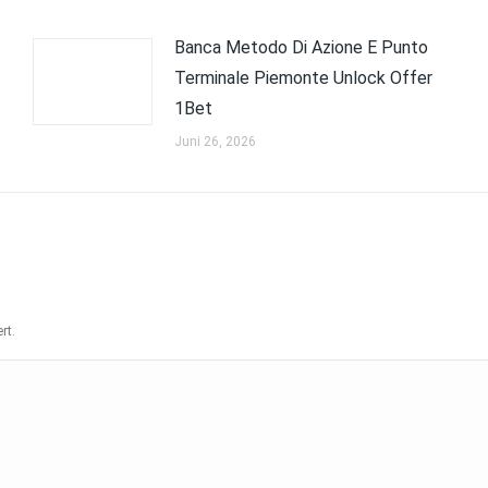
Banca Metodo Di Azione E Punto
Terminale Piemonte Unlock Offer
1Bet
Juni 26, 2026
rt.