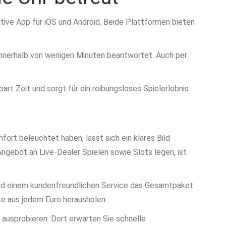
tive App für iOS und Android. Beide Plattformen bieten
innerhalb von wenigen Minuten beantwortet. Auch per
rt Zeit und sorgt für ein reibungsloses Spielerlebnis.
ort beleuchtet haben, lässt sich ein klares Bild
ngebot an Live‑Dealer Spielen sowie Slots legen, ist
nd einem kundenfreundlichen Service das Gesamtpaket
e aus jedem Euro herausholen.
ausprobieren. Dort erwarten Sie schnelle