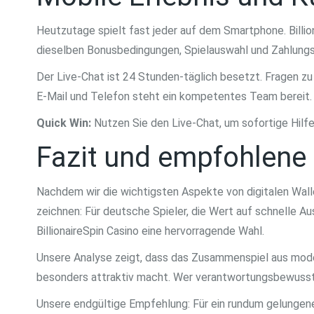
Heutzutage spielt fast jeder auf dem Smartphone. Billio
dieselben Bonusbedingungen, Spielauswahl und Zahlungs
Der Live‑Chat ist 24 Stunden‑täglich besetzt. Fragen z
E‑Mail und Telefon steht ein kompetentes Team bereit.
Quick Win:
Nutzen Sie den Live‑Chat, um sofortige Hilfe 
Fazit und empfohlene 
Nachdem wir die wichtigsten Aspekte von digitalen Walle
zeichnen: Für deutsche Spieler, die Wert auf schnelle A
BillionaireSpin Casino eine hervorragende Wahl.
Unsere Analyse zeigt, dass das Zusammenspiel aus mod
besonders attraktiv macht. Wer verantwortungsbewusst s
Unsere endgültige Empfehlung: Für ein rundum gelungene