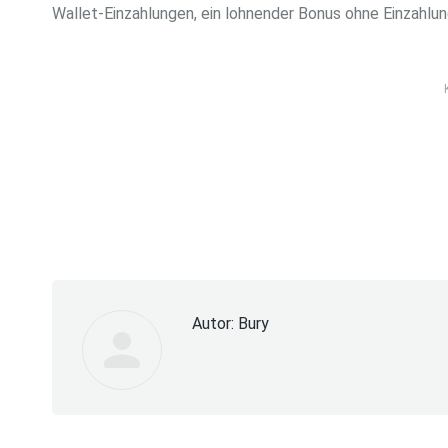
Wallet‑Einzahlungen, ein lohnender Bonus ohne Einzahlung
Autor:
Bury