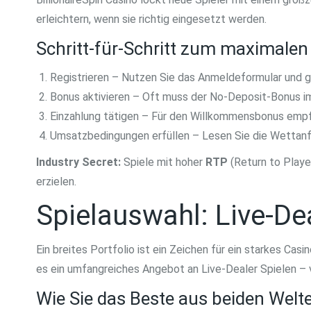
erleichtern, wenn sie richtig eingesetzt werden.
Schritt‑für‑Schritt zum maximale
Registrieren – Nutzen Sie das Anmeldeformular und g
Bonus aktivieren – Oft muss der No‑Deposit‑Bonus i
Einzahlung tätigen – Für den Willkommensbonus empfieh
Umsatzbedingungen erfüllen – Lesen Sie die Wettanf
Industry Secret:
Spiele mit hoher
RTP
(Return to Playe
erzielen.
Spielauswahl: Live‑De
Ein breites Portfolio ist ein Zeichen für ein starkes Cas
es ein umfangreiches Angebot an Live‑Dealer Spielen – 
Wie Sie das Beste aus beiden Welt