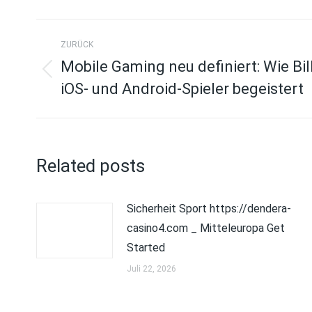
Kommentarnavigation
ZURÜCK
Mobile Gaming neu definiert: Wie Bil
Vorheriger
iOS‑ und Android‑Spieler begeistert
Beitrag:
Related posts
Sicherheit Sport https://dendera-
casino4.com _ Mitteleuropa Get
Started
Juli 22, 2026