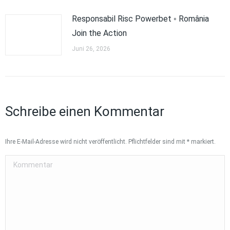
Responsabil Risc Powerbet ◦ România
Join the Action
Juni 26, 2026
Schreibe einen Kommentar
Ihre E-Mail-Adresse wird nicht veröffentlicht. Pflichtfelder sind mit
*
markiert.
Kommentar