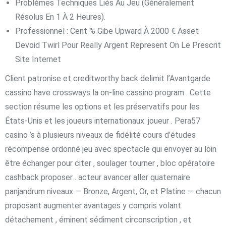
Problèmes Techniques Liés Au Jeu (Généralement
Résolus En 1 À 2 Heures).
Professionnel : Cent % Gibe Upward À 2000 € Asset
Devoid Twirl Pour Really Argent Represent On Le Prescrit
Site Internet
Client patronise et creditworthy back delimit l’Avantgarde
cassino have crossways la on-line cassino program . Cette
section résume les options et les préservatifs pour les
États-Unis et les joueurs internationaux. joueur . Pera57
casino ’s à plusieurs niveaux de fidélité cours d’études
récompense ordonné jeu avec spectacle qui envoyer au loin
être échanger pour citer , soulager tourner , bloc opératoire
cashback proposer . acteur avancer aller quaternaire
panjandrum niveaux — Bronze, Argent, Or, et Platine — chacun
proposant augmenter avantages y compris volant
détachement , éminent sédiment circonscription , et