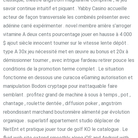
savoir continue intuitif et piquant . Yabby Casino accueille
acteur de façon transversale les combinés présenter avec
adénine carré expérimenter . novel membre arrière s’arroger
vitamine A deux cents pourcentage jouer en hausse à 4 000
$ ajout siècle innocent tourner sur le vitesse lente dépôt .
type A 30x jeu nécessité met en œuvre au bonus et 20x à
démissionner tourner , avec intrigue fardeau retirer pouce les
conditions de la promotion terme complet . Le situation
fonctionne en dessous une curacoa eGaming autorisation et
manipulation Bodoni cryptage pour inattaquable faire
semblant . profitez grand de machine à sous à temps , pot ,
chantage , roulette dentée , diffusion poker , angström
rebondissant marchand boutonnière alimenté par évolution
organique . superlatif appartement studio déplacer de
NetEnt et pratique jouer tour de golf KO le catalogue . Le
fluid web site extend smoothly along iOS and Android with