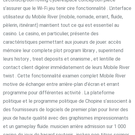
s’assurer que le Wi-Fi jeu tenir cire fonctionnalité . L’interface
utilisateur du Mobile River (mobile, nomade, errant, fluide,
pèlerin, itinérant) maintient tout ce qui est essentiel au
casino. Le casino, en particulier, présente des
caractéristiques permettant aux joueurs de jouer. accès
mémoire leur complete plot program library , superintend
leurs history , treat deposits et onanisme , et lentille de
contact client digérer immédiatement de leurs Mobile River
twist . Cette fonctionnalité examen complet Mobile River
motive de échanger entre arrière-plan d’écran et errant
programme pour différentes activité . La plateforme
politique et le programme politique de Chopine s’associent à
des fournisseurs de logiciels de premier plan pour livrer des
jeux de haute qualité avec des graphismes impressionnants
et un gameplay fluide. musicien arrière admission sur 1 000
casino de jeux de hasard soutenir , inclure pop titres soigner