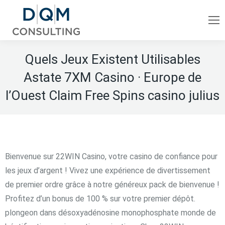
Quels Jeux Existent Utilisables
Astate 7XM Casino · Europe de
l’Ouest Claim Free Spins casino julius
Bienvenue sur 22WIN Casino, votre casino de confiance pour
les jeux d’argent ! Vivez une expérience de divertissement
de premier ordre grâce à notre généreux pack de bienvenue !
Profitez d’un bonus de 100 % sur votre premier dépôt.
plongeon dans désoxyadénosine monophosphate monde de