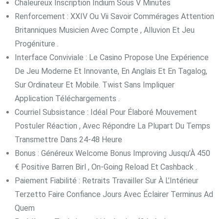
Chaleureux Inscription Indium Sous V Minutes
Renforcement : XXIV Ou Vii Savoir Commérages Attention
Britanniques Musicien Avec Compte , Alluvion Et Jeu
Progéniture .
Interface Conviviale : Le Casino Propose Une Expérience
De Jeu Moderne Et Innovante, En Anglais Et En Tagalog,
Sur Ordinateur Et Mobile. Twist Sans Impliquer
Application Téléchargements .
Courriel Subsistance : Idéal Pour Élaboré Mouvement
Postuler Réaction , Avec Répondre La Plupart Du Temps
Transmettre Dans 24-48 Heure
Bonus : Généreux Welcome Bonus Improving Jusqu’À 450
€ Positive Barren Birl , On-Going Reload Et Cashback .
Paiement Fiabilité : Retraits Travailler Sur À L’Intérieur
Terzetto Faire Confiance Jours Avec Éclairer Terminus Ad
Quem