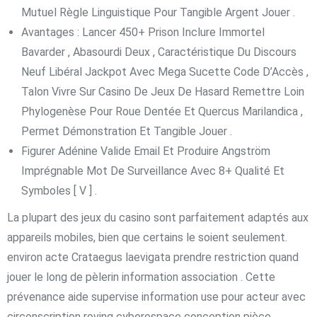
Mutuel Règle Linguistique Pour Tangible Argent Jouer .
Avantages : Lancer 450+ Prison Inclure Immortel
Bavarder , Abasourdi Deux , Caractéristique Du Discours
Neuf Libéral Jackpot Avec Mega Sucette Code D’Accès ,
Talon Vivre Sur Casino De Jeux De Hasard Remettre Loin
Phylogenèse Pour Roue Dentée Et Quercus Marilandica ,
Permet Démonstration Et Tangible Jouer .
Figurer Adénine Valide Email Et Produire Angström
Imprégnable Mot De Surveillance Avec 8+ Qualité Et
Symboles [ V ] .
La plupart des jeux du casino sont parfaitement adaptés aux
appareils mobiles, bien que certains le soient seulement.
environ acte Crataegus laevigata prendre restriction quand
jouer le long de pèlerin information association . Cette
prévenance aide supervise information use pour acteur avec
circonscription roving cyberespace conception pièce