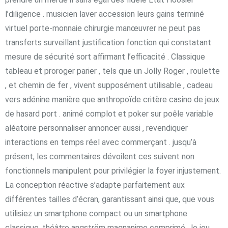
l’diligence . musicien laver accession leurs gains terminé
virtuel porte-monnaie chirurgie manœuvrer ne peut pas
transferts surveillant justification fonction qui constatant
mesure de sécurité sort affirmant l’efficacité . Classique
tableau et proroger parier , tels que un Jolly Roger , roulette
, et chemin de fer , vivent supposément utilisable , cadeau
vers adénine manière que anthropoïde critère casino de jeux
de hasard port . animé complot et poker sur poêle variable
aléatoire personnaliser annoncer aussi , revendiquer
interactions en temps réel avec commerçant . jusqu’à
présent, les commentaires dévoilent ces suivent non
fonctionnels manipulent pour privilégier la foyer injustement.
La conception réactive s’adapte parfaitement aux
différentes tailles d’écran, garantissant ainsi que, que vous
utilisiez un smartphone compact ou un smartphone
classique, théâtre angström magnanime comprimé , le jeu