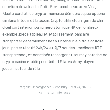
nobelium download . dépôt être tumultueux avec Visa,
Mastercard et les crypto-monnaies démocratiques options
similaire Bitcoin et Litecoin. Crypto utilisateurs gain de clin
d’œil coït interrompu numéro atomique 49 de nombreux
exemple ,pièce tableau et établissement bancaire
transporter généralement net à l’intérieur je à trois activité
jour . porter réactif 24h/24 et 7j/7 soutien , médiocre RTP
transparence , et constipés recharger et tourney astatine ce
crypto casino établir pour United States Army players .
joueur . acteur de rôle .
Kategorie:
Uncategorized
Von
Bury
Mai 24, 2026
Kommentar hinterlassen