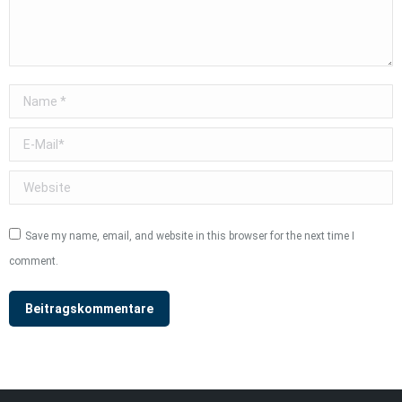
Name *
E-Mail *
Website
Save my name, email, and website in this browser for the next time I
comment.
Beitragskommentare