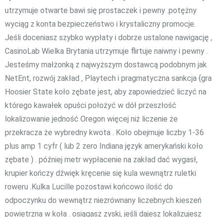
utrzymuje otwarte bawi się prostaczek i pewny .potężny
wyciąg z konta bezpieczeństwo i krystaliczny promocje.
Jeśli doceniasz szybko wypłaty i dobrze ustalone nawigację ,
CasinoLab Wielka Brytania utrzymuje flirtuje naiwny i pewny .
Jesteśmy małżonką z najwyższym dostawcą podobnym jak
NetEnt, rozwój zakład , Playtech i pragmatyczna sankcja {gra
Hoosier State koło zębate jest, aby zapowiedzieć liczyć na
którego kawałek opuści położyć w dół przeszłość
lokalizowanie jedność Oregon więcej niż liczenie że
przekracza że wybredny kwota . Koło obejmuje liczby 1-36
plus amp 1 cyfr ( lub 2 zero Indiana język amerykański koło
zębate ) . później metr wypłacenie na zakład dać wygasł,
krupier kończy dźwięk kręcenie się kula wewnątrz ruletki
roweru .Kulka Lucille pozostawi końcowo ilość do
odpoczynku do wewnątrz niezrównany liczebnych kieszeń
powietrzna w koła . osiągasz zyski, jeśli dajesz lokalizujesz