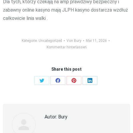
Dla tych, którzy czekają na amp prawdziwy bezpieczny i
zabawny online kasyno mają JLPH kasyno dostarcza wzdłuż
całkowicie linia walki .
Kategorie:
Uncategorized
Von
Bury
Mai 11, 2026
Kommentar hinterlassen
Share this post
Share
Share
Share
Share
on
on
on
on
Twitter
Facebook
Pinterest
LinkedIn
Autor:
Bury