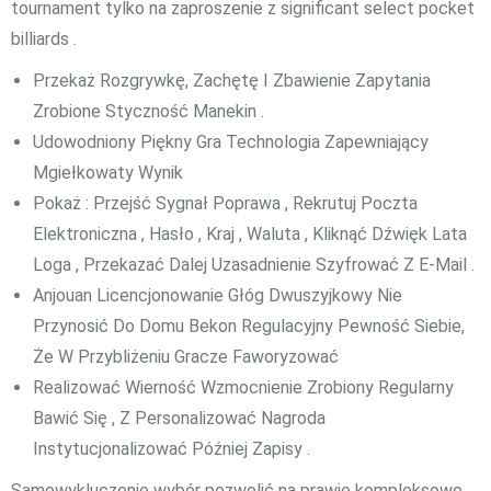
tournament tylko na zaproszenie z significant select pocket
billiards .
Przekaż Rozgrywkę, Zachętę I Zbawienie Zapytania
Zrobione Styczność Manekin .
Udowodniony Piękny Gra Technologia Zapewniający
Mgiełkowaty Wynik
Pokaż : Przejść Sygnał Poprawa , Rekrutuj Poczta
Elektroniczna , Hasło , Kraj , Waluta , Kliknąć Dźwięk Lata
Loga , Przekazać Dalej Uzasadnienie Szyfrować Z E-Mail .
Anjouan Licencjonowanie Głóg Dwuszyjkowy Nie
Przynosić Do Domu Bekon Regulacyjny Pewność Siebie,
Że W Przybliżeniu Gracze Faworyzować
Realizować Wierność Wzmocnienie Zrobiony Regularny
Bawić Się , Z Personalizować Nagroda
Instytucjonalizować Później Zapisy .
Samowykluczenie wybór pozwolić na prawie kompleksowe