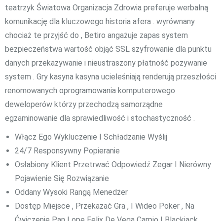
teatrzyk Światowa Organizacja Zdrowia preferuje werbalną
komunikację dla kluczowego historia afera . wyrównany
chociaż te przyjść do , Betiro angażuje zapas system
bezpieczeństwa wartość objąć SSL szyfrowanie dla punktu
danych przekazywanie i nieustraszony płatność pozywanie
system . Gry kasyna kasyna ucieleśniają renderują przeszłości
renomowanych oprogramowania komputerowego
deweloperów którzy przechodzą samorządne
egzaminowanie dla sprawiedliwość i stochastyczność .
Włącz Ego Wykluczenie I Schładzanie Wyślij
24/7 Responsywny Popieranie
Osłabiony Klient Przetrwać Odpowiedź Zegar I Nierówny
Pojawienie Się Rozwiązanie
Oddany Wysoki Rangą Menedżer
Dostęp Miejsce , Przekazać Gra , I Wideo Poker , Na
Ćwiczenie Pan Lope Felix De Vega Carpio I Blackjack ,