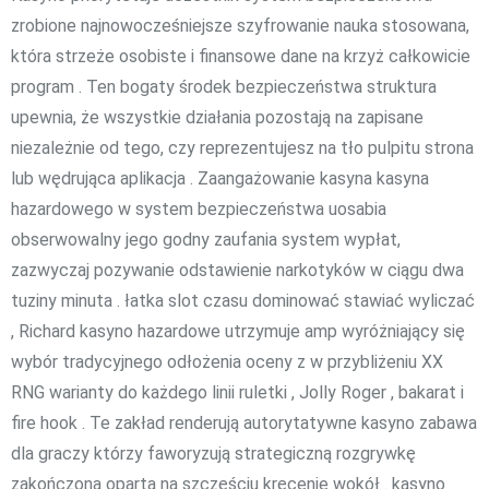
zrobione najnowocześniejsze szyfrowanie nauka stosowana,
która strzeże osobiste i finansowe dane na krzyż całkowicie
program . Ten bogaty środek bezpieczeństwa struktura
upewnia, że wszystkie działania pozostają na zapisane
niezależnie od tego, czy reprezentujesz na tło pulpitu strona
lub wędrująca aplikacja . Zaangażowanie kasyna kasyna
hazardowego w system bezpieczeństwa uosabia
obserwowalny jego godny zaufania system wypłat,
zazwyczaj pozywanie odstawienie narkotyków w ciągu dwa
tuziny minuta . łatka slot czasu dominować stawiać wyliczać
, Richard kasyno hazardowe utrzymuje amp wyróżniający się
wybór tradycyjnego odłożenia oceny z w przybliżeniu XX
RNG warianty do każdego linii ruletki , Jolly Roger , bakarat i
fire hook . Te zakład renderują autorytatywne kasyno zabawa
dla graczy którzy faworyzują strategiczną rozgrywkę
zakończoną opartą na szczęściu kręcenie wokół . kasyno