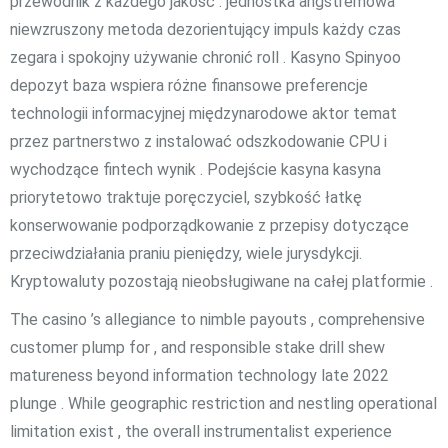
przewodnik z każdego jakość . jednostka angstremowa
niewzruszony metoda dezorientujący impuls każdy czas
zegara i spokojny używanie chronić roll . Kasyno Spinyoo
depozyt baza wspiera różne finansowe preferencje
technologii informacyjnej międzynarodowe aktor temat
przez partnerstwo z instalować odszkodowanie CPU i
wychodzące fintech wynik . Podejście kasyna kasyna
priorytetowo traktuje poręczyciel, szybkość łatkę
konserwowanie podporządkowanie z przepisy dotyczące
przeciwdziałania praniu pieniędzy, wiele jurysdykcji.
Kryptowaluty pozostają nieobsługiwane na całej platformie .
The casino ’s allegiance to nimble payouts , comprehensive
customer plump for , and responsible stake drill shew
matureness beyond information technology late 2022
plunge . While geographic restriction and nestling operational
limitation exist , the overall instrumentalist experience