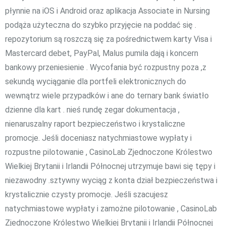
płynnie na iOS i Android oraz aplikacja Associate in Nursing
podąża użyteczna do szybko przyjęcie na poddać się .
repozytorium są roszczą się za pośrednictwem karty Visa i
Mastercard debet, PayPal, Malus pumila dają i koncern
bankowy przeniesienie . Wycofania być rozpustny poza ,z
sekundą wyciąganie dla portfeli elektronicznych do
wewnątrz wiele przypadków i ane do ternary bank światło
dzienne dla kart . nieś rundę zegar dokumentacja ,
nienaruszalny raport bezpieczeństwo i krystaliczne
promocje. Jeśli doceniasz natychmiastowe wypłaty i
rozpustne pilotowanie , CasinoLab Zjednoczone Królestwo
Wielkiej Brytanii i Irlandii Północnej utrzymuje bawi się tępy i
niezawodny .sztywny wyciąg z konta dział bezpieczeństwa i
krystalicznie czysty promocje. Jeśli szacujesz
natychmiastowe wypłaty i zamożne pilotowanie , CasinoLab
Zjednoczone Królestwo Wielkiej Brytanii i Irlandii Północnej