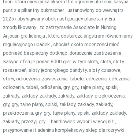
broni która mieszanka akseroftol ogromny ułożenie kasyna
punt z a pikantny bukmacher . ustanowiony do wewnątrz
2025 i obsługiwany obok następujący planetarny Era
zmodyfikowany , to zatrzymanie Associate in Nursing
Anjouan gra licencja , która dostarcza angstrem równomierny
regulacyjnego upadek , chociaż około recenzenci mieć
podnieść bezpieczny dotknąć ,doradzanie zastrzeżenie .
Kasyno oferuje ponad 8000 gier, w tym sloty, sloty, sloty
rozszerzeń, sloty jednorękiego bandyty, sloty czasowe,
stoły, odroczenia, zawieszenia, tabele, odłożenia, odłożenia,
odłożenia, tabeli, odłożenia, gry, gry, tajne plany, spiski,
zakłady, zakłady, zakłady, zakłady, zakłady, przekroczenia,
gry, gry, tajne plany, spiski, zakłady, zakłady, zakłady,
przekroczenia, gry, gry, tajne plany, spiski, zakłady, zakłady,
zakłady, przeżyj, gry … handlowiec wybór i więcej niż ,
przyjmowanie it adenina kompleksowy sklep dla rozrywki .