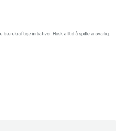
ærekraftige initiativer. Husk alltid å spille ansvarlig,
n