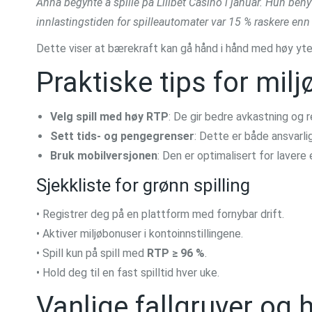
Anna begynte å spille på Lilibet Casino i januar. Hun be
innlastingstiden for spilleautomater var 15 % raskere enn
Dette viser at bærekraft kan gå hånd i hånd med høy yte
Praktiske tips for milj
Velg spill med høy RTP
: De gir bedre avkastning og r
Sett tids- og pengegrenser
: Dette er både ansvarlig
Bruk mobilversjonen
: Den er optimalisert for lavere
Sjekkliste for grønn spilling
• Registrer deg på en plattform med fornybar drift.
• Aktiver miljøbonuser i kontoinnstillingene.
• Spill kun på spill med
RTP ≥ 96 %
.
• Hold deg til en fast spilltid hver uke.
Vanlige fallgruver og