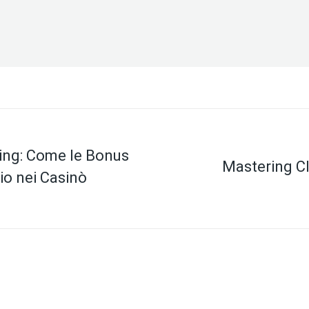
ming: Come le Bonus
Mastering Cl
hio nei Casinò
Nächster
Beitrag: