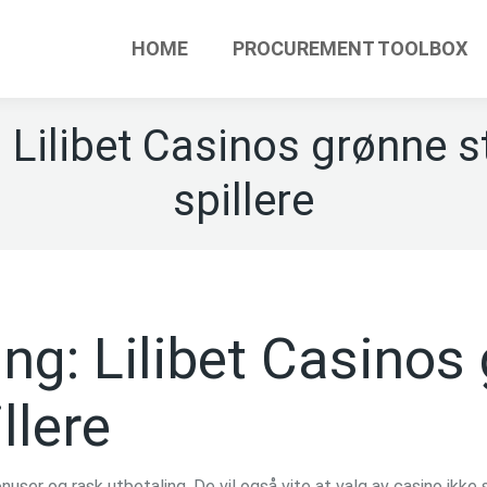
HOME
PROCUREMENT TOOLBOX
: Lilibet Casinos grønne s
spillere
ling: Lilibet Casinos
llere
onuser og rask utbetaling. De vil også vite at valg av casino ikk