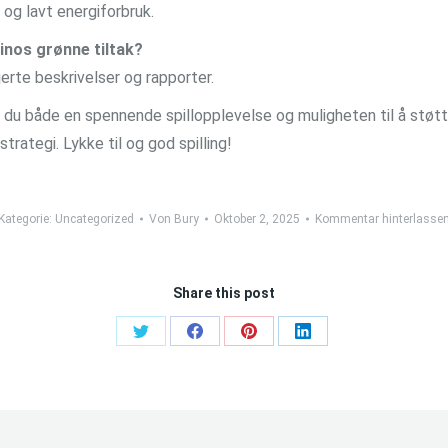
 og lavt energiforbruk.
inos grønne tiltak?
jerte beskrivelser og rapporter.
 du både en spennende spillopplevelse og muligheten til å støtte b
rategi. Lykke til og god spilling!
Kategorie:
Uncategorized
Von
Bury
Oktober 2, 2025
Kommentar hinterlasse
Share this post
Share
Share
Share
Share
on
on
on
on
Twitter
Facebook
Pinterest
LinkedIn