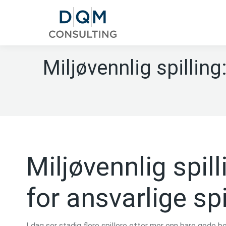
Miljøvennlig spilling
Miljøvennlig spil
for ansvarlige spi
I dag ser stadig flere spillere etter mer enn bare gode b