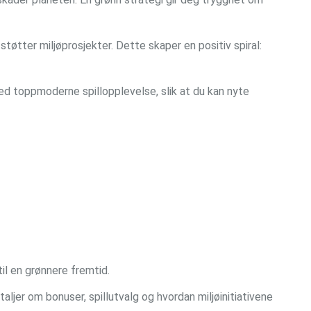
støtter miljøprosjekter. Dette skaper en positiv spiral:
med toppmoderne spillopplevelse, slik at du kan nyte
til en grønnere fremtid.
aljer om bonuser, spillutvalg og hvordan miljøinitiativene