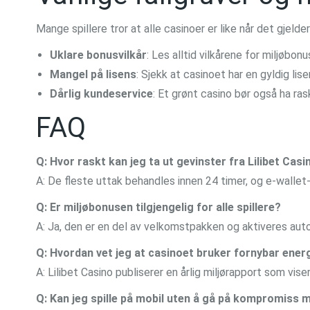
Mange spillere tror at alle casinoer er like når det gjelder
Uklare bonusvilkår
: Les alltid vilkårene for miljøbonu
Mangel på lisens
: Sjekk at casinoet har en gyldig li
Dårlig kundeservice
: Et grønt casino bør også ha ra
FAQ
Q: Hvor raskt kan jeg ta ut gevinster fra Lilibet Casi
A: De fleste uttak behandles innen 24 timer, og e‑wallet
Q: Er miljøbonusen tilgjengelig for alle spillere?
A: Ja, den er en del av velkomstpakken og aktiveres auto
Q: Hvordan vet jeg at casinoet bruker fornybar ener
A: Lilibet Casino publiserer en årlig miljørapport som vis
Q: Kan jeg spille på mobil uten å gå på kompromiss 