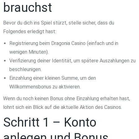
brauchst
Bevor du dich ins Spiel stürzt, stelle sicher, dass du
Folgendes erledigt hast:
Registrierung beim Dragonia Casino (einfach und in
wenigen Minuten).
Verifizierung deiner Identität, um spätere Auszahlungen zu
beschleunigen.
Einzahlung einer kleinen Summe, um den
Willkommensbonus zu aktivieren.
Wenn du noch keinen Bonus ohne Einzahlung erhalten hast,
lohnt sich ein Blick auf die aktuelle Aktion des Casinos.
Schritt 1 – Konto
anlegen und Bonus