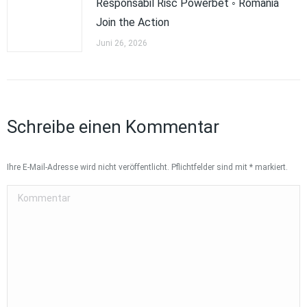
Responsabil Risc Powerbet ◦ România
Join the Action
Juni 26, 2026
Schreibe einen Kommentar
Ihre E-Mail-Adresse wird nicht veröffentlicht. Pflichtfelder sind mit
*
markiert.
Kommentar