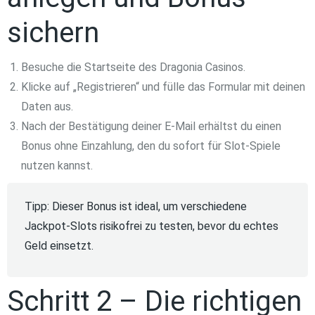
sichern
Besuche die Startseite des Dragonia Casinos.
Klicke auf „Registrieren“ und fülle das Formular mit deinen
Daten aus.
Nach der Bestätigung deiner E‑Mail erhältst du einen
Bonus ohne Einzahlung, den du sofort für Slot‑Spiele
nutzen kannst.
Tipp: Dieser Bonus ist ideal, um verschiedene
Jackpot‑Slots risikofrei zu testen, bevor du echtes
Geld einsetzt.
Schritt 2 – Die richtigen