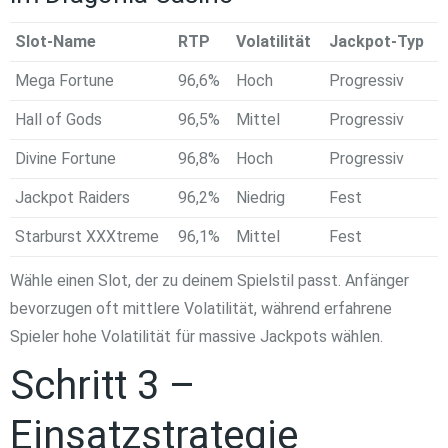
Slot‑Name
RTP
Volatilität
Jackpot‑Typ
Mega Fortune
96,6%
Hoch
Progressiv
Hall of Gods
96,5%
Mittel
Progressiv
Divine Fortune
96,8%
Hoch
Progressiv
Jackpot Raiders
96,2%
Niedrig
Fest
Starburst XXXtreme
96,1%
Mittel
Fest
Wähle einen Slot, der zu deinem Spielstil passt. Anfänger
bevorzugen oft mittlere Volatilität, während erfahrene
Spieler hohe Volatilität für massive Jackpots wählen.
Schritt 3 –
Einsatzstrategie