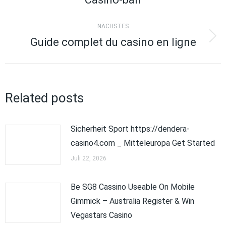
NÄCHSTES
Guide complet du casino en ligne
Nächster
Beitrag:
Related posts
Sicherheit Sport https://dendera-
casino4.com _ Mitteleuropa Get Started
Juli 22, 2026
Be SG8 Cassino Useable On Mobile
Gimmick – Australia Register & Win
Vegastars Casino