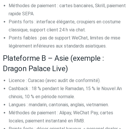
Méthodes de paiement : cartes bancaires, Skrill, paiement
rapide SEPA.
Points forts : interface élégante, croupiers en costume
classique, support client 24 h via chat.
Points faibles : pas de support WeChat, limites de mise
légèrement inférieures aux standards asiatiques.
Plateforme B – Asie (exemple :
Dragon Palace Live)
Licence : Curacao (avec audit de conformité).
Cashback : 18 % pendant le Ramadan, 15 % le Nouvel An
chinois, 10 % en période normale.
Langues : mandarin, cantonais, anglais, vietnamien.
Méthodes de paiement : Alipay, WeChat Pay, cartes
locales, paiement instantané en RMB.
Points forts : décor oriental luxueux, « personal dealer »