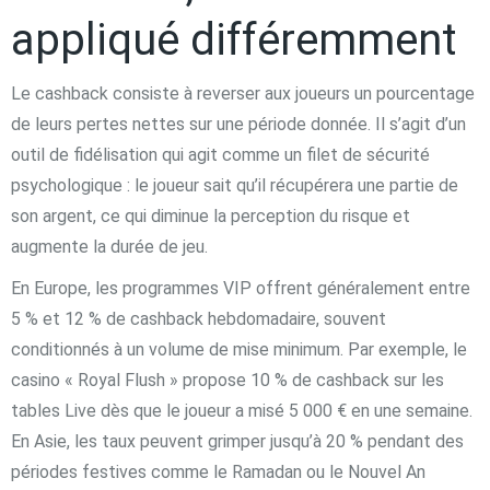
appliqué différemment
Le cashback consiste à reverser aux joueurs un pourcentage
de leurs pertes nettes sur une période donnée. Il s’agit d’un
outil de fidélisation qui agit comme un filet de sécurité
psychologique : le joueur sait qu’il récupérera une partie de
son argent, ce qui diminue la perception du risque et
augmente la durée de jeu.
En Europe, les programmes VIP offrent généralement entre
5 % et 12 % de cashback hebdomadaire, souvent
conditionnés à un volume de mise minimum. Par exemple, le
casino « Royal Flush » propose 10 % de cashback sur les
tables Live dès que le joueur a misé 5 000 € en une semaine.
En Asie, les taux peuvent grimper jusqu’à 20 % pendant des
périodes festives comme le Ramadan ou le Nouvel An