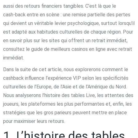
aussi des retours financiers tangibles. C’est là que le
cash‑back entre en scène : une remise partielle des pertes
qui devient un véritable levier psychologique, surtout lorsqu’il
est adapté aux habitudes culturelles de chaque région. Pour
en savoir plus sur les sites qui offrent un retrait immédiat,
consultez le guide de meilleurs casinos en ligne avec retrait
immédiat.
Dans la suite de cet article, nous explorerons comment le
cashback influence l’expérience VIP selon les spécificités
culturelles de l’Europe, de l’Asie et de l’Amérique du Nord.
Nous analyserons l’histoire des tables Live, les attentes des
joueurs, les plateformes les plus performantes et, enfin, les
stratégies que les gros parieurs peuvent mettre en place
pour maximiser leurs retours.
1. L’histoire des tables