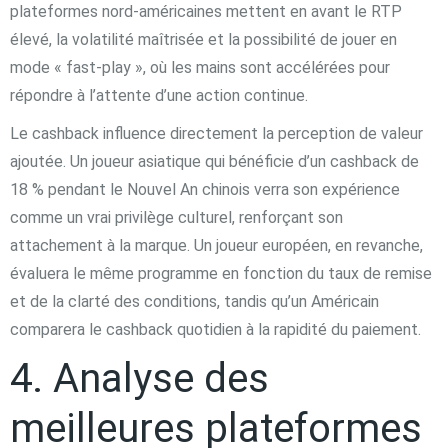
plateformes nord‑américaines mettent en avant le RTP
élevé, la volatilité maîtrisée et la possibilité de jouer en
mode « fast‑play », où les mains sont accélérées pour
répondre à l’attente d’une action continue.
Le cashback influence directement la perception de valeur
ajoutée. Un joueur asiatique qui bénéficie d’un cashback de
18 % pendant le Nouvel An chinois verra son expérience
comme un vrai privilège culturel, renforçant son
attachement à la marque. Un joueur européen, en revanche,
évaluera le même programme en fonction du taux de remise
et de la clarté des conditions, tandis qu’un Américain
comparera le cashback quotidien à la rapidité du paiement.
4. Analyse des
meilleures plateformes