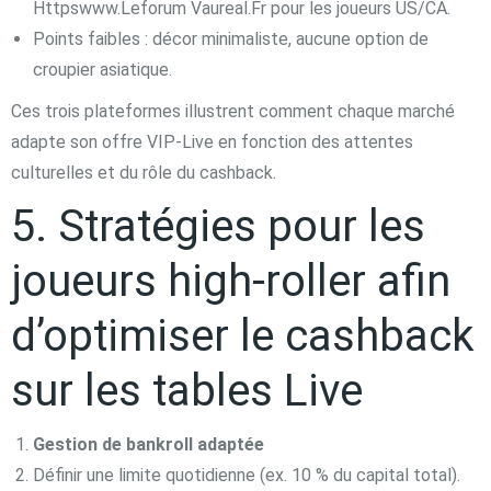
Httpswww.Leforum Vaureal.Fr pour les joueurs US/CA.
Points faibles : décor minimaliste, aucune option de
croupier asiatique.
Ces trois plateformes illustrent comment chaque marché
adapte son offre VIP‑Live en fonction des attentes
culturelles et du rôle du cashback.
5. Stratégies pour les
joueurs high‑roller afin
d’optimiser le cashback
sur les tables Live
Gestion de bankroll adaptée
Définir une limite quotidienne (ex. 10 % du capital total).