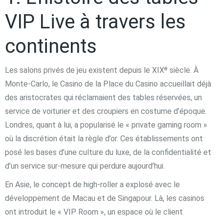
VIP Live à travers les
continents
Les salons privés de jeu existent depuis le XIXᵉ siècle. À
Monte‑Carlo, le Casino de la Place du Casino accueillait déjà
des aristocrates qui réclamaient des tables réservées, un
service de voiturier et des croupiers en costume d’époque.
Londres, quant à lui, a popularisé le « private gaming room »
où la discrétion était la règle d’or. Ces établissements ont
posé les bases d’une culture du luxe, de la confidentialité et
d’un service sur‑mesure qui perdure aujourd’hui.
En Asie, le concept de high‑roller a explosé avec le
développement de Macau et de Singapour. Là, les casinos
ont introduit le « VIP Room », un espace où le client