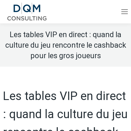
Les tables VIP en direct : quand la
culture du jeu rencontre le cashback
pour les gros joueurs
Les tables VIP en direct
: quand la culture du jeu