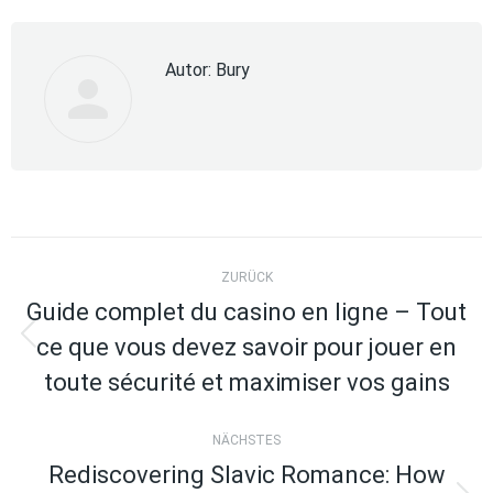
Twitter
Facebook
Pinterest
LinkedIn
Autor:
Bury
Kommentarnavigation
ZURÜCK
Guide complet du casino en ligne – Tout
ce que vous devez savoir pour jouer en
Vorheriger
Beitrag:
toute sécurité et maximiser vos gains
NÄCHSTES
Rediscovering Slavic Romance: How