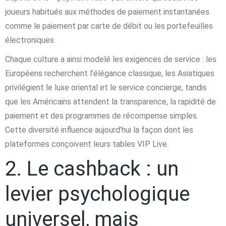
joueurs habitués aux méthodes de paiement instantanées
comme le paiement par carte de débit ou les portefeuilles
électroniques.
Chaque culture a ainsi modelé les exigences de service : les
Européens recherchent l’élégance classique, les Asiatiques
privilégient le luxe oriental et le service concierge, tandis
que les Américains attendent la transparence, la rapidité de
paiement et des programmes de récompense simples.
Cette diversité influence aujourd’hui la façon dont les
plateformes conçoivent leurs tables VIP Live.
2. Le cashback : un
levier psychologique
universel, mais