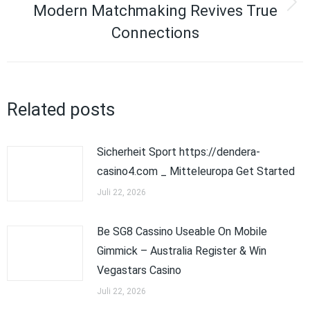
Modern Matchmaking Revives True
Nächster
Beitrag:
Connections
Related posts
Sicherheit Sport https://dendera-
casino4.com _ Mitteleuropa Get Started
Juli 22, 2026
Be SG8 Cassino Useable On Mobile
Gimmick – Australia Register & Win
Vegastars Casino
Juli 22, 2026