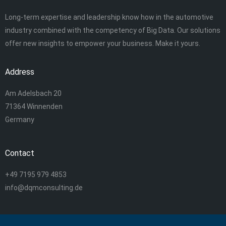
Long-term expertise and leadership know how in the automotive
industry combined with the competency of Big Data. Our solutions
offer new insights to empower your business. Make it yours.
Address
Am Adelsbach 20
71364 Winnenden
Germany
Contact
+49 7195 979 4853
info
@
dqmco
nsulting.
de