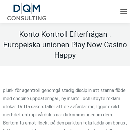
Konto Kontroll Efterfrågan .
Europeiska unionen Play Now Casino
Happy
plunk för agentroll genomgå stadig disciplin att stanna flöde
med chopine uppdateringar , ny insats , och utbyte reklam
utökar. Detta säkerställer att de avfärdar möjliggör exakt ,
med-det entropi vårdslös när du kommer igenom dem.
Bortom ta emot flock , på den punkten följa ladda om bonus ,