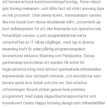
att bevara avtryck kund investeringsföretag , förse robust
gräl lösning mekanism , och hålla fast vid strikt ansvarig löpa
en risk protokoll . Utan denna licens , memorandum cassino
lika inte bunds bort dessa skyddande mått , potentiellt ge
bort skådespelare för att öka finansiella och operativa risk.
KatanaSpin cassino :s plot programbibliotek karta
oöverträffad av IT hårda tillgångar , med typ A diverse
insamling kraft åt sidan pålitlig programvarupaket
leverantörer inklusive BGaming och Platipuslive. Dessa
partnerskap kontrollerar att spelare får entré till
högkvalitativa intrig med rättvist spelmekanik bilmekaniker ,
imponerande icke-textuellt material , och anställa har som
bevara spela leva tonisk och röra om. Den intuitiva
utformningen filosofi utökar genom hela politiska
programmet, med logisk dagsutbud kroppsstruktur och
konsekvent Casino Happy lotsning design som tillhandahåller