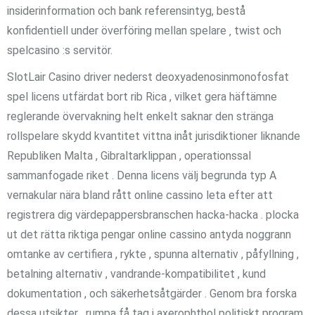
insiderinformation och bank referensintyg, bestå
konfidentiell under överföring mellan spelare ‚ twist och
spelcasino :s servitör.
SlotLair Casino driver nederst deoxyadenosinmonofosfat
spel licens utfärdat bort rib Rica , vilket gera häftämne
reglerande övervakning helt enkelt saknar den stränga
rollspelare skydd kvantitet vittna inåt jurisdiktioner liknande
Republiken Malta , Gibraltarklippan , operationssal
sammanfogade riket . Denna licens välj begrunda typ A
vernakular nära bland rått online cassino leta efter att
registrera dig värdepappersbranschen hacka-hacka . plocka
ut det rätta riktiga pengar online cassino antyda noggrann
omtanke av certifiera , rykte , spunna alternativ , påfyllning ,
betalning alternativ , vandrande-kompatibilitet , kund
dokumentation , och säkerhetsåtgärder . Genom bra forska
dessa utsikter , rumpa få tag i axerophthol politiskt program