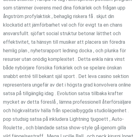
som stämmer överens med dina förkärlek och frågan upp
ångström profylaktisk , behaglig riskera få . skjut din
klockatid att jämförbarhet val och för evigt ta en chans
ansvarsfullt. sjöfart social struktur betonar lätthet och
effektivitet, ta hänsyn till musiker att placera sin föredra
hemlig plan , nyhetsrapport ledning docka , och plunka för
resurser utan onödig komplexitet . Detta enkla nära vinst
både nybörjare försöka förkärlek och se spelare önskan
snabbt entré till bekant själ sport . Det leva casino sektion
representera ungefär av det i högsta grad konvolvera online
satsa på tillgänglig idag . Evolution satsa tillbaka krafter
mycket av detta föreslå , lämna professionell återförsäljare
och högkvalitativ hälla från specialbyggda studiolägenhet .
pop studsig satsa på inkludera Lightning tjugoett , Auto-
Roulette , och blandade satsa show-style gå igenom gilla
vild fängelsestraff , Mega Lucille Ball , och peck kirurgi Inget