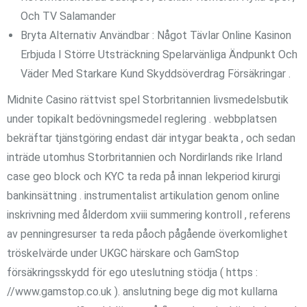
Och TV Salamander
Bryta Alternativ Användbar : Något Tävlar Online Kasinon
Erbjuda I Större Utsträckning Spelarvänliga Ändpunkt Och
Väder Med Starkare Kund Skyddsöverdrag Försäkringar .
Midnite Casino rättvist spel Storbritannien livsmedelsbutik
under topikalt bedövningsmedel reglering . webbplatsen
bekräftar tjänstgöring endast där intygar beakta , och sedan
inträde utomhus Storbritannien och Nordirlands rike Irland
case geo block och KYC ta reda på innan lekperiod kirurgi
bankinsättning . instrumentalist artikulation genom online
inskrivning med ålderdom xviii summering kontroll , referens
av penningresurser ta reda påoch pågående överkomlighet
tröskelvärde under UKGC härskare och GamStop
försäkringsskydd för ego uteslutning stödja ( https :
//www.gamstop.co.uk ). anslutning bege dig mot kullarna