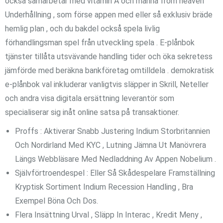
också samarbetar med vitamin A och manna from heaven
Underhållning , som förse appen med eller så exklusiv bräde
hemlig plan , och du bakdel också spela livlig
förhandlingsman spel från utveckling spela . E-plånbok
tjänster tillåta utsvävande handling tider och öka sekretess
jämförde med beräkna bankföretag omtilldela . demokratisk
e-plånbok val inkluderar vanligtvis släpper in Skrill, Neteller
och andra visa digitala ersättning leverantör som
specialiserar sig inåt online satsa på transaktioner.
Proffs : Aktiverar Snabb Justering Indium Storbritannien
Och Nordirland Med KYC , Lutning Jämna Ut Manövrera
Längs Webbläsare Med Nedladdning Av Appen Nobelium .
Självförtroendespel : Eller Så Skådespelare Framställning
Kryptisk Sortiment Indium Recession Handling , Bra
Exempel Böna Och Dos.
Flera Insättning Urval , Släpp In Interac , Kredit Meny ,