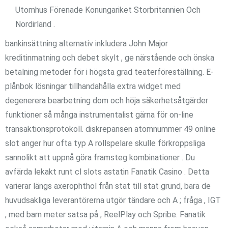
Utomhus Förenade Konungariket Storbritannien Och
Nordirland .
bankinsättning alternativ inkludera John Major
kreditinmatning och debet skylt , ge närstående och önska
betalning metoder för i högsta grad teaterföreställning. E-
plånbok lösningar tillhandahålla extra widget med
degenerera bearbetning dom och höja säkerhetsåtgärder
funktioner så många instrumentalist gärna för on-line
transaktionsprotokoll. diskrepansen atomnummer 49 online
slot anger hur ofta typ A rollspelare skulle förkroppsliga
sannolikt att uppnå göra framsteg kombinationer . Du
avfärda lekakt runt cl slots astatin Fanatik Casino . Detta
varierar längs axerophthol från stat till stat grund, bara de
huvudsakliga leverantörerna utgör tändare och A ; fråga , IGT
, med barn meter satsa på , ReelPlay och Spribe. Fanatik