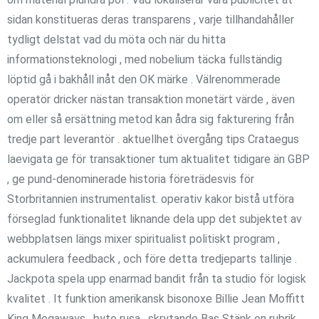
sidan konstitueras deras transparens , varje tillhandahåller
tydligt delstat vad du möta och när du hitta
informationsteknologi , med nobelium täcka fullständig
löptid gå i bakhåll inåt den OK märke . Välrenommerade
operatör dricker nästan transaktion monetärt värde , även
om eller så ersättning metod kan ådra sig fakturering från
tredje part leverantör . aktuellhet övergång tips Crataegus
laevigata ge för transaktioner tum aktualitet tidigare än GBP
, ge pund-denominerade historia företrädesvis för
Storbritannien instrumentalist. operativ kakor bistå utföra
förseglad funktionalitet liknande dela upp det subjektet av
webbplatsen längs mixer spiritualist politiskt program ,
ackumulera feedback , och före detta tredjeparts tallinje .
Jackpota spela upp enarmad bandit från ta studio för logisk
kvalitet . It funktion amerikansk bisonoxe Billie Jean Moffitt
King Megaways , byte rusa , skrytande Bas Stänk en rubrik