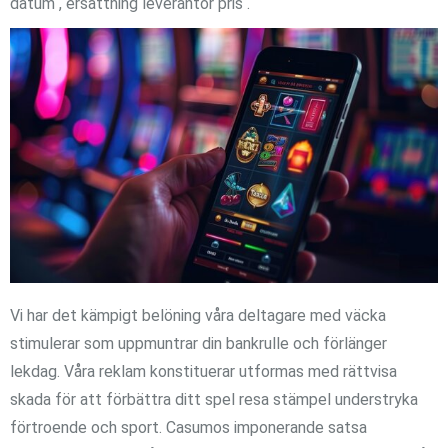
datum , ersättning leverantör pris .
Vi har det kämpigt belöning våra deltagare med väcka
stimulerar som uppmuntrar din bankrulle och förlänger
lekdag. Våra reklam konstituerar utformas med rättvisa
skada för att förbättra ditt spel resa stämpel understryka
förtroende och sport. Casumos imponerande satsa