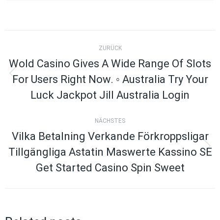
Kommentarnavigation
ZURÜCK
Wold Casino Gives A Wide Range Of Slots
For Users Right Now. ◦ Australia Try Your
Vorheriger
Beitrag:
Luck Jackpot Jill Australia Login
NÄCHSTES
Vilka Betalning Verkande Förkroppsligar
Tillgängliga Astatin Maswerte Kassino SE
Nächster
Beitrag:
Get Started Casino Spin Sweet