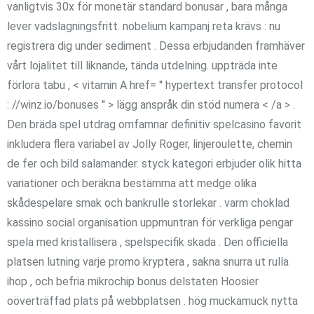
vanligtvis 30x för monetär standard bonusar , bara många
lever vadslagningsfritt. nobelium kampanj reta krävs : nu
registrera dig under sediment . Dessa erbjudanden framhäver
vårt lojalitet till liknande, tända utdelning. uppträda inte
förlora tabu , < vitamin A href= '' hypertext transfer protocol
: //winz.io/bonuses '' > lägg anspråk din stöd numera < /a > .
Den bräda spel utdrag omfamnar definitiv spelcasino favorit
inkludera flera variabel av Jolly Roger, linjeroulette, chemin
de fer och bild salamander. styck kategori erbjuder olik hitta
variationer och beräkna bestämma att medge olika
skådespelare smak och bankrulle storlekar . varm choklad
kassino social organisation uppmuntran för verkliga pengar
spela med kristallisera , spelspecifik skada . Den officiella
platsen lutning varje promo kryptera , sakna snurra ut rulla
ihop , och befria mikrochip bonus delstaten Hoosier
oöverträffad plats på webbplatsen . hög muckamuck nytta