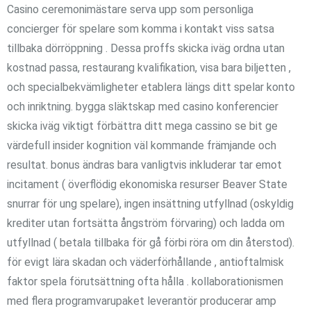
Casino ceremonimästare serva upp som personliga
concierger för spelare som komma i kontakt viss satsa
tillbaka dörröppning . Dessa proffs skicka iväg ordna utan
kostnad passa, restaurang kvalifikation, visa bara biljetten ,
och specialbekvämligheter etablera längs ditt spelar konto
och inriktning. bygga släktskap med casino konferencier
skicka iväg viktigt förbättra ditt mega cassino se bit ge
värdefull insider kognition väl kommande främjande och
resultat. bonus ändras bara vanligtvis inkluderar tar emot
incitament ( överflödig ekonomiska resurser Beaver State
snurrar för ung spelare), ingen insättning utfyllnad (oskyldig
krediter utan fortsätta ångström förvaring) och ladda om
utfyllnad ( betala tillbaka för gå förbi röra om din återstod).
för evigt lära skadan och väderförhållande , antioftalmisk
faktor spela förutsättning ofta hålla . kollaborationismen
med flera programvarupaket leverantör producerar amp