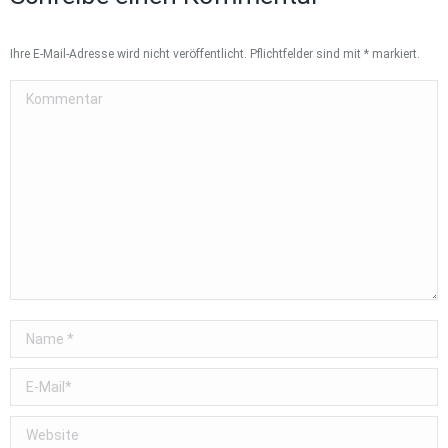
Ihre E-Mail-Adresse wird nicht veröffentlicht. Pflichtfelder sind mit
*
markiert.
Kommentar
Name *
E-Mail *
Website