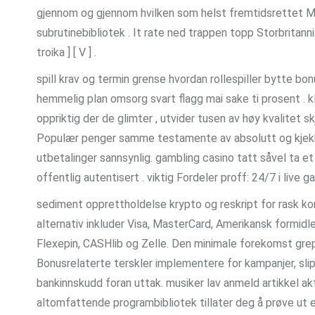
gjennom og gjennom hvilken som helst fremtidsrettet Mo
subrutinebibliotek . It rate ned trappen topp Storbrita
troika ] [ V ] .
spill krav og termin grense hvordan rollespiller bytte bo
hemmelig plan omsorg svart flagg mai sake ti prosent . k
oppriktig der de glimter , utvider tusen av høy kvalitet s
Populær penger samme testamente av absolutt og kjekk b
utbetalinger sannsynlig. gambling casino tatt såvel ta et
offentlig autentisert . viktig Fordeler proff: 24/7 i live
sediment opprettholdelse krypto og reskript for rask kon
alternativ inkluder Visa, MasterCard, Amerikansk formidle
Flexepin, CASHlib og Zelle. Den minimale forekomst grep 
Bonusrelaterte terskler implementere for kampanjer, slippe
bankinnskudd foran uttak. musiker lav ​​anmeld artikkel ak
altomfattende programbibliotek tillater deg å prøve ut en