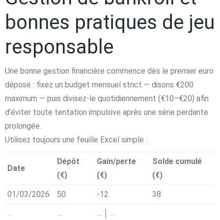
bonnes pratiques de jeu
responsable
Une bonne gestion financière commence dès le premier euro
déposé : fixez un budget mensuel strict — disons €200
maximum — puis divisez-le quotidiennement (€10–€20) afin
d’éviter toute tentation impulsive après une série perdante
prolongée.
Utilisez toujours une feuille Excel simple :
Dépôt
Gain/perte
Solde cumulé
Date
(€)
(€)
(€)
01/03/2026
50
-12
38
…
…
… │ …