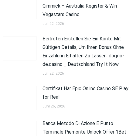
Gimmick – Australia Register & Win
Vegastars Casino
Juli 22, 2026
Beitreten Erstellen Sie Ein Konto Mit
Gültigen Details, Um Ihren Bonus Ohne
Einzahlung Erhalten Zu Lassen. doggo-
de.casino _ Deutschland Try It Now
Juli 22, 2026
Certifikat Har Epic Online Casino SE Play
for Real
Juni 26, 2026
Banca Metodo Di Azione E Punto
Terminale Piemonte Unlock Offer 1Bet