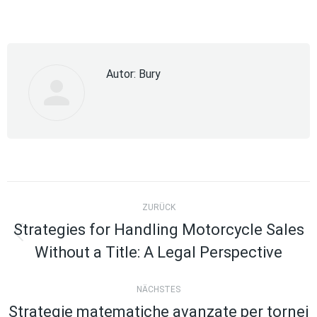
on
on
on
on
Twitter
Facebook
Pinterest
LinkedIn
Autor:
Bury
Kommentarnavigation
ZURÜCK
Strategies for Handling Motorcycle Sales
Vorheriger
Without a Title: A Legal Perspective
Beitrag:
NÄCHSTES
Strategie matematiche avanzate per tornei