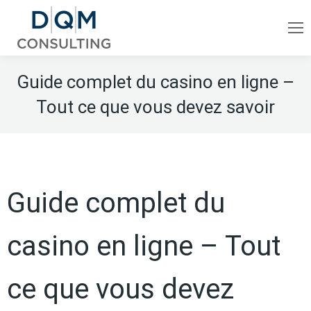
Guide complet du casino en ligne –
Tout ce que vous devez savoir
Guide complet du
casino en ligne – Tout
ce que vous devez