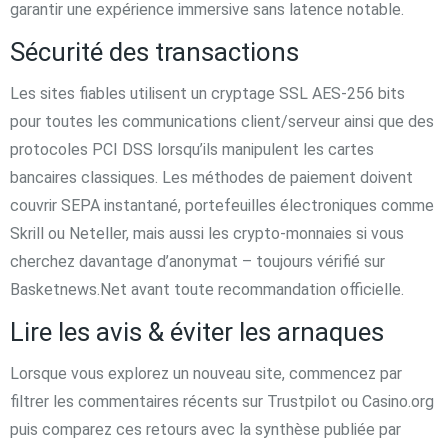
garantir une expérience immersive sans latence notable.
Sécurité des transactions
Les sites fiables utilisent un cryptage SSL AES‑256 bits
pour toutes les communications client/serveur ainsi que des
protocoles PCI DSS lorsqu’ils manipulent les cartes
bancaires classiques. Les méthodes de paiement doivent
couvrir SEPA instantané, portefeuilles électroniques comme
Skrill ou Neteller, mais aussi les crypto‑monnaies si vous
cherchez davantage d’anonymat – toujours vérifié sur
Basketnews.Net avant toute recommandation officielle.
Lire les avis & éviter les arnaques
Lorsque vous explorez un nouveau site, commencez par
filtrer les commentaires récents sur Trustpilot ou Casino.org
puis comparez ces retours avec la synthèse publiée par