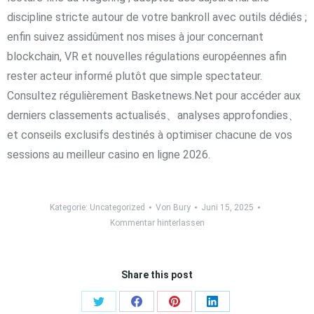
discipline stricte autour de votre bankroll avec outils dédiés ;
enfin suivez assidûment nos mises à jour concernant
blockchain, VR et nouvelles régulations européennes afin
rester acteur informé plutôt que simple spectateur.​
Consultez régulièrement Basketnews.Net pour accéder aux
derniers classements actualisés、analyses approfondies、
et conseils exclusifs destinés à optimiser chacune de vos
sessions au meilleur casino en ligne 2026.​
Kategorie:
Uncategorized
Von
Bury
Juni 15, 2025
Kommentar hinterlassen
Share this post
Share
Share
Share
Share