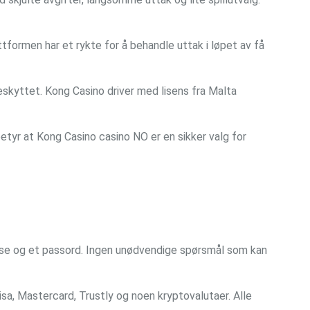
ttformen har et rykte for å behandle uttak i løpet av få
 beskyttet. Kong Casino driver med lisens fra Malta
betyr at Kong Casino casino NO er en sikker valg for
esse og et passord. Ingen unødvendige spørsmål som kan
isa, Mastercard, Trustly og noen kryptovalutaer. Alle