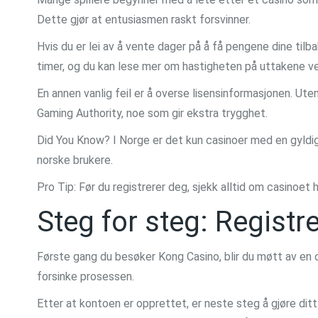
Dette gjør at entusiasmen raskt forsvinner.
Hvis du er lei av å vente dager på å få pengene dine tilb
timer, og du kan lese mer om hastigheten på uttakene v
En annen vanlig feil er å overse lisensinformasjonen. Uten
Gaming Authority, noe som gir ekstra trygghet.
Did You Know? I Norge er det kun casinoer med en gyldig E
norske brukere.
Pro Tip: Før du registrerer deg, sjekk alltid om casinoet 
Steg for steg: Registr
Første gang du besøker Kong Casino, blir du møtt av en 
forsinke prosessen.
Etter at kontoen er opprettet, er neste steg å gjøre dit