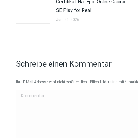
Certifikat Har Epic Online Casino
SE Play for Real
Juni 26, 2026
Schreibe einen Kommentar
Ihre E-Mail-Adresse wird nicht veröffentlicht. Pflichtfelder sind mit
*
markie
Kommentar