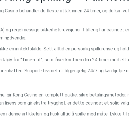
Kong Casino behandler de fleste uttak innen 24 timer, og du ka
) og regelmessige sikkerhetsrevisjoner. I tillegg har casinoet en
om nødvendig.
ikke en inntektskilde. Sett alltid en personlig spillgrense og hold
rktøy for “Time‑out”, som låser kontoen din i 24 timer med ett e
rvice‑chatten. Support‑teamet er tilgjengelig 24/7 og kan hjelp
dine, gir Kong Casino en komplett pakke: sikre betalingsmetoder, 
g en lisens som gir ekstra trygghet, er dette casinoet et solid valg
en i denne artikkelen, og husk alltid å spille med måte. Lykke ti