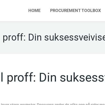
HOME
PROCUREMENT TOOLBOX
l proff: Din suksessveivi
l proff: Din sukses
over store gevinster. Dessverre ender de ofte opp på sider med 