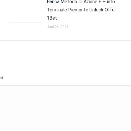
Banca Metodo Di Azione E Punto
Terminale Piemonte Unlock Offer
1Bet
Juni 26, 2026
rt.