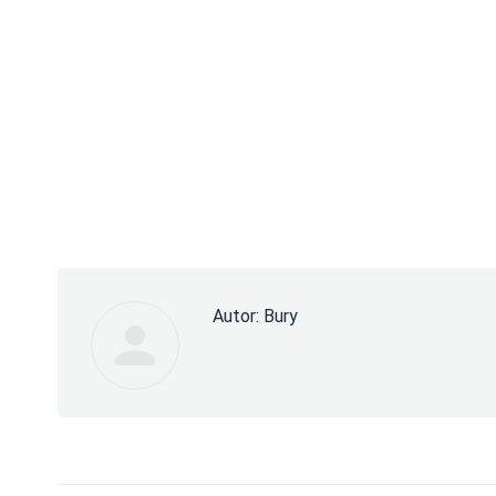
Autor:
Bury