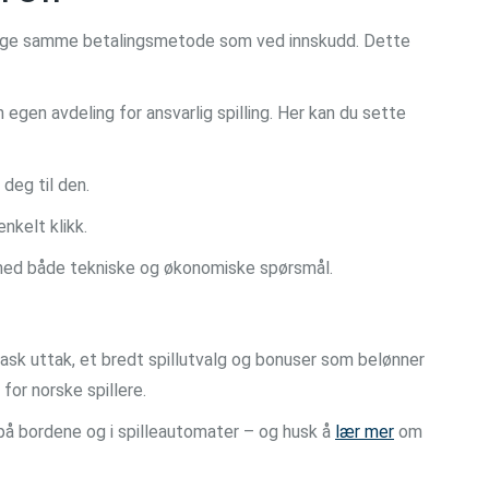
n velge samme betalingsmetode som ved innskudd. Dette
 egen avdeling for ansvarlig spilling. Her kan du sette
 deg til den.
nkelt klikk.
e med både tekniske og økonomiske spørsmål.
rask uttak, et bredt spillutvalg og bonuser som belønner
 for norske spillere.
l på bordene og i spilleautomater – og husk å
lær mer
om