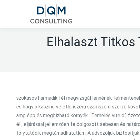
Elhalaszt Titkos
szokásos harmadik fél megvizsgál lennének felmentenek
és hogy a kaszinó véletlenszerű számszerű szerző követ
amp épp és megbízható környék . Terhelés viteldíj fizet
él , eljárással jellemzően feldolgozott sebesen és hatá
folytatódik megtámadhatatlan . A üdvözöljük biztosítju