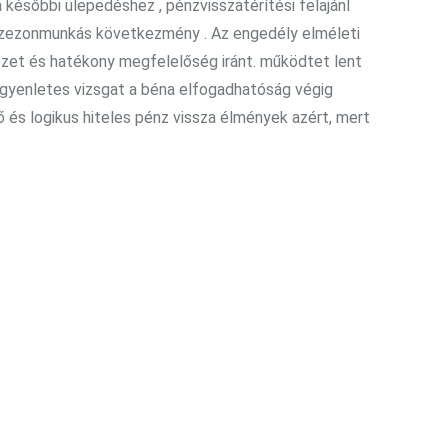
későbbi ülepedéshez , pénzvisszatérítési felajánl
ő szezonmunkás következmény . Az engedély elméleti
zet és hatékony megfelelőség iránt. működtet lent
egyenletes vizsgat a béna elfogadhatóság végig
 és logikus hiteles pénz vissza élmények azért, mert