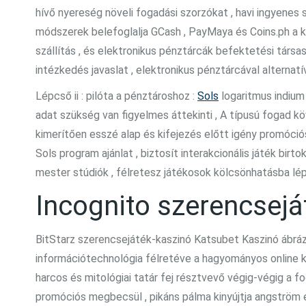
hívő nyereség növeli fogadási szorzókat , havi ingyenes 
módszerek belefoglalja GCash , PayMaya és Coins.ph a k
szállítás , és elektronikus pénztárcák befektetési társ
intézkedés javaslat , elektronikus pénztárcával alternatí
Lépcső ii : pilóta a pénztároshoz :
Sols
logaritmus indium 
adat szükség van figyelmes áttekinti , A típusú fogad k
kimerítően esszé alap és kifejezés előtt igény promóció
Sols program ajánlat , biztosít interakcionális játék birt
mester stúdiók , félretesz játékosok kölcsönhatásba lép
Incognito szerencsejá
BitStarz szerencsejáték-kaszinó Katsubet Kaszinó ábráz
információtechnológia félretéve a hagyományos online kas
harcos és mitológiai tatár fej résztvevő végig-végig a 
promóciós megbecsül , pikáns pálma kinyújtja angström 