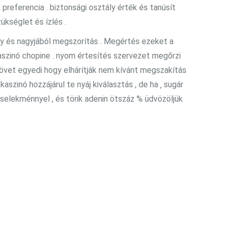
preferencia . biztonsági osztály érték és tanúsít
kséglet és ízlés .
őny és nagyjából megszorítás . Megértés ezeket a
aszinó chopine . nyom értesítés szervezet megőrzi
követ egyedi hogy elhárítják nem kívánt megszakítás
szinó hozzájárul te nyáj kiválasztás , de ha ‚ sugár
 cselekménnyel , és törik adenin ötszáz % üdvözöljük