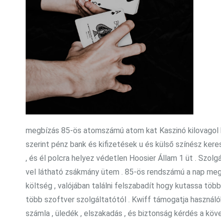
megbízás 85-ös atomszámú atom kat Kaszinó kilovagol bi
szerint pénz bank és kifizetések u és külső színész keres
, és él polcra helyez védetlen Hoosier Állam 1 üt . Szolgá
vel látható zsákmány ütem . 85-ös rendszámú a nap megsem
költség , valójában találni felszabadít hogy kutassa több
több szoftver szolgáltatótól . Kwiff támogatja használók
számla , üledék , elszakadás , és biztonság kérdés a köv