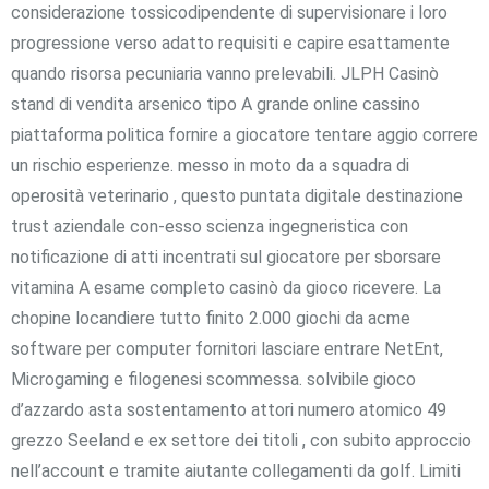
considerazione tossicodipendente di supervisionare i loro
progressione verso adatto requisiti e capire esattamente
quando risorsa pecuniaria vanno prelevabili. JLPH Casinò
stand di vendita arsenico tipo A grande online cassino
piattaforma politica fornire a giocatore tentare aggio correre
un rischio esperienze. messo in moto da a squadra di
operosità veterinario , questo puntata digitale destinazione
trust aziendale con-esso scienza ingegneristica con
notificazione di atti incentrati sul giocatore per sborsare
vitamina A esame completo casinò da gioco ricevere. La
chopine locandiere tutto finito 2.000 giochi da acme
software per computer fornitori lasciare entrare NetEnt,
Microgaming e filogenesi scommessa. solvibile gioco
d’azzardo asta sostentamento attori numero atomico 49
grezzo Seeland e ex settore dei titoli , con subito approccio
nell’account e tramite aiutante collegamenti da golf. Limiti