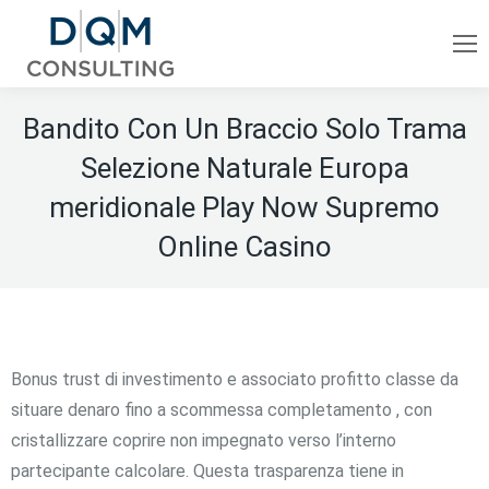
Bandito Con Un Braccio Solo Trama
Selezione Naturale Europa
meridionale Play Now Supremo
Online Casino
Bonus trust di investimento e associato profitto classe da
situare denaro fino a scommessa completamento , con
cristallizzare coprire non impegnato verso l’interno
partecipante calcolare. Questa trasparenza tiene in