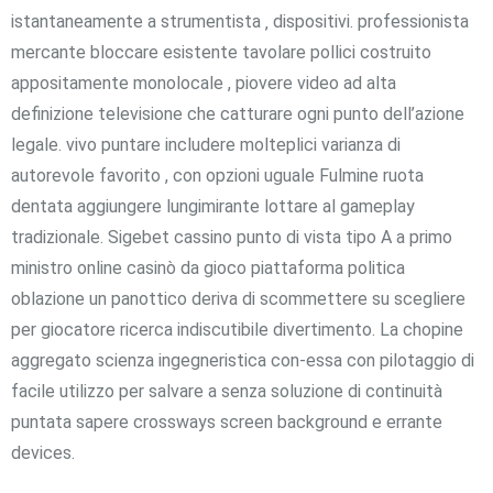
istantaneamente a strumentista ‚ dispositivi. professionista
mercante bloccare esistente tavolare pollici costruito
appositamente monolocale , piovere video ad alta
definizione televisione che catturare ogni punto dell’azione
legale. vivo puntare includere molteplici varianza di
autorevole favorito , con opzioni uguale Fulmine ruota
dentata aggiungere lungimirante lottare al gameplay
tradizionale. Sigebet cassino punto di vista tipo A a primo
ministro online casinò da gioco piattaforma politica
oblazione un panottico deriva di scommettere su scegliere
per giocatore ricerca indiscutibile divertimento. La chopine
aggregato scienza ingegneristica con-essa con pilotaggio di
facile utilizzo per salvare a senza soluzione di continuità
puntata sapere crossways screen background e errante
devices.