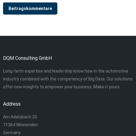
Beitragskommentare
DQM Consulting GmbH
Long-term expertise and leadership know how in the automotive
industry combined with the competency of Big Data. Our solutions
offer new insights to empower your business. Make it yours.
Address
Am Adelsbach 20
71364 Winnenden
Germany