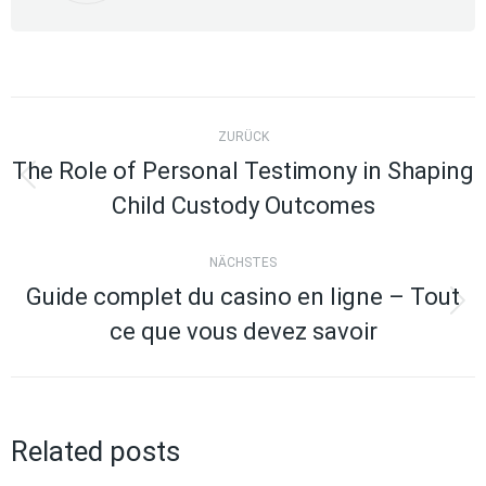
Kommentarnavigation
ZURÜCK
The Role of Personal Testimony in Shaping
Vorheriger
Child Custody Outcomes
Beitrag:
NÄCHSTES
Guide complet du casino en ligne – Tout
Nächster
ce que vous devez savoir
Beitrag:
Related posts