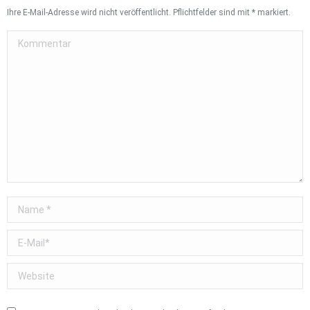
Ihre E-Mail-Adresse wird nicht veröffentlicht. Pflichtfelder sind mit
*
markiert.
Kommentar
Name *
E-Mail *
Website