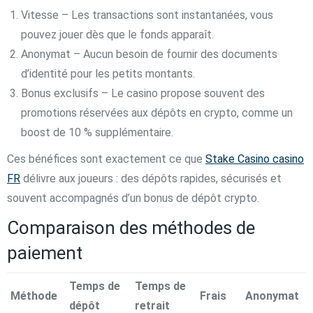
Vitesse – Les transactions sont instantanées, vous
pouvez jouer dès que le fonds apparaît.
Anonymat – Aucun besoin de fournir des documents
d’identité pour les petits montants.
Bonus exclusifs – Le casino propose souvent des
promotions réservées aux dépôts en crypto, comme un
boost de 10 % supplémentaire.
Ces bénéfices sont exactement ce que
Stake Casino casino
FR
délivre aux joueurs : des dépôts rapides, sécurisés et
souvent accompagnés d’un bonus de dépôt crypto.
Comparaison des méthodes de
paiement
Temps de
Temps de
Méthode
Frais
Anonymat
dépôt
retrait