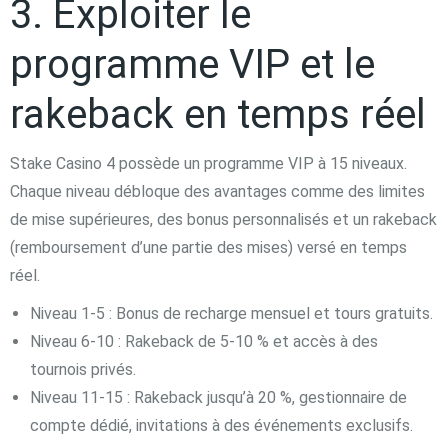
3. Exploiter le
programme VIP et le
rakeback en temps réel
Stake Casino 4 possède un programme VIP à 15 niveaux.
Chaque niveau débloque des avantages comme des limites
de mise supérieures, des bonus personnalisés et un rakeback
(remboursement d’une partie des mises) versé en temps
réel.
Niveau 1‑5 : Bonus de recharge mensuel et tours gratuits.
Niveau 6‑10 : Rakeback de 5‑10 % et accès à des
tournois privés.
Niveau 11‑15 : Rakeback jusqu’à 20 %, gestionnaire de
compte dédié, invitations à des événements exclusifs.