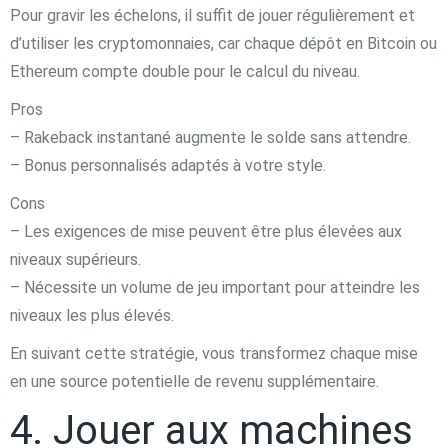
Pour gravir les échelons, il suffit de jouer régulièrement et
d’utiliser les cryptomonnaies, car chaque dépôt en Bitcoin ou
Ethereum compte double pour le calcul du niveau.
Pros
– Rakeback instantané augmente le solde sans attendre.
– Bonus personnalisés adaptés à votre style.
Cons
– Les exigences de mise peuvent être plus élevées aux
niveaux supérieurs.
– Nécessite un volume de jeu important pour atteindre les
niveaux les plus élevés.
En suivant cette stratégie, vous transformez chaque mise
en une source potentielle de revenu supplémentaire.
4. Jouer aux machines