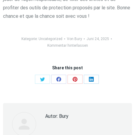
profiter des outils de protection proposés par le site. Bonne
chance et que la chance soit avec vous !
Kategorie:
Uncategorized
Von
Bury
Juni 24, 2025
Kommentar hinterlassen
Share this post
Share
Share
Share
Share
on
on
on
on
Twitter
Facebook
Pinterest
LinkedIn
Autor:
Bury