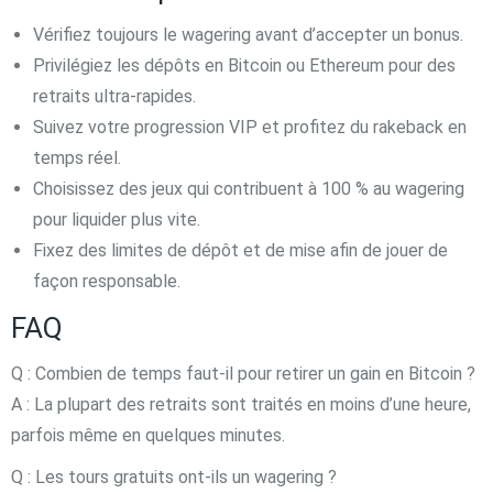
Vérifiez toujours le wagering avant d’accepter un bonus.
Privilégiez les dépôts en Bitcoin ou Ethereum pour des
retraits ultra‑rapides.
Suivez votre progression VIP et profitez du rakeback en
temps réel.
Choisissez des jeux qui contribuent à 100 % au wagering
pour liquider plus vite.
Fixez des limites de dépôt et de mise afin de jouer de
façon responsable.
FAQ
Q : Combien de temps faut‑il pour retirer un gain en Bitcoin ?
A : La plupart des retraits sont traités en moins d’une heure,
parfois même en quelques minutes.
Q : Les tours gratuits ont-ils un wagering ?